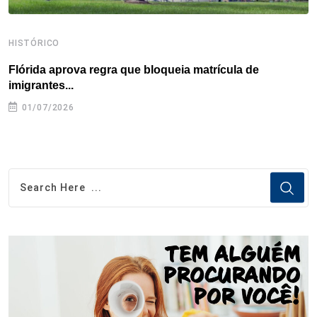
HISTÓRICO
H
Flórida aprova regra que bloqueia matrícula de
A
imigrantes...
01/07/2026