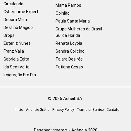
Circulando
Marta Ramos
Cybercrime Expert
Opinião
Debora Maia
Paula Santa Maria
Destino Mágico
Grupo Mulheres do Brasil
Drops
Sul da Flórida
Esterliz Nunes
Renata Loyola
Franz Valla
Sandra Colicino
Gabriela Egito
Taiara Desirée
Ida Sem Volta
Tatiana Cesso
Imigração Em Dia
© 2025 AcheiUSA.
Início
Anuncie Grátis
Privacy Policy
Terms of Service
Contato
Desenvolvimento - Agência 2020