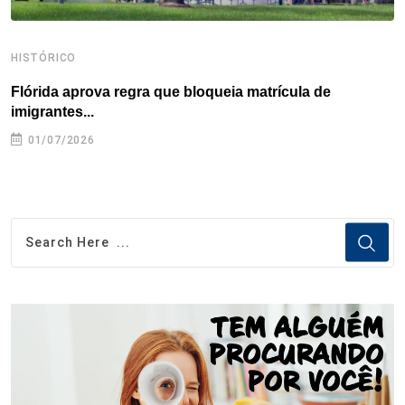
HISTÓRICO
H
Flórida aprova regra que bloqueia matrícula de
A
imigrantes...
01/07/2026