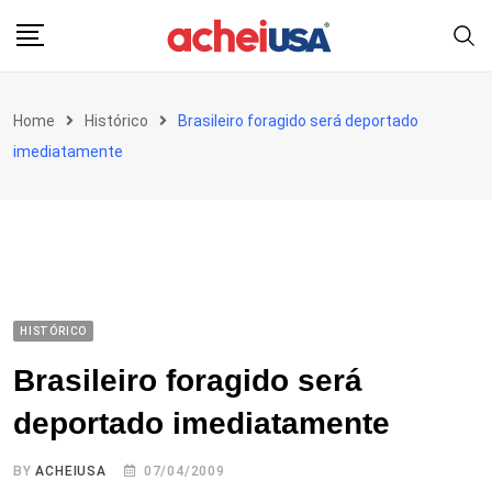
Skip
to
content
Home
Histórico
Brasileiro foragido será deportado
imediatamente
HISTÓRICO
Brasileiro foragido será
deportado imediatamente
BY
ACHEIUSA
07/04/2009