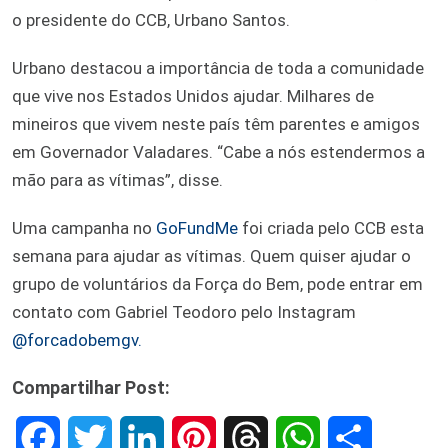
o presidente do CCB, Urbano Santos.
Urbano destacou a importância de toda a comunidade
que vive nos Estados Unidos ajudar. Milhares de
mineiros que vivem neste país têm parentes e amigos
em Governador Valadares. “Cabe a nós estendermos a
mão para as vítimas”, disse.
Uma campanha no
GoFundMe
foi criada pelo CCB esta
semana para ajudar as vítimas. Quem quiser ajudar o
grupo de voluntários da Força do Bem, pode entrar em
contato com Gabriel Teodoro pelo Instagram
@forcadobemgv.
Compartilhar Post:
F
T
L
P
T
W
S