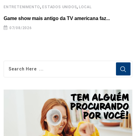
,
,
ENTRETENIMENTO
ESTADOS UNIDOS
LOCAL
L
Game show mais antigo da TV americana faz...
I
se
07/08/2026