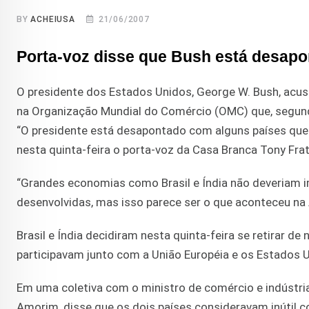
BY
ACHEIUSA
21/06/2007
Porta-voz disse que Bush está desap
O presidente dos Estados Unidos, George W. Bush, acusou
na Organização Mundial do Comércio (OMC) que, segundo
“O presidente está desapontado com alguns países que 
nesta quinta-feira o porta-voz da Casa Branca Tony Frat
“Grandes economias como Brasil e Índia não deveriam 
desenvolvidas, mas isso parece ser o que aconteceu n
Brasil e Índia decidiram nesta quinta-feira se retirar d
participavam junto com a União Européia e os Estados
Em uma coletiva com o ministro de comércio e indústria 
Amorim, disse que os dois países consideravam inútil 