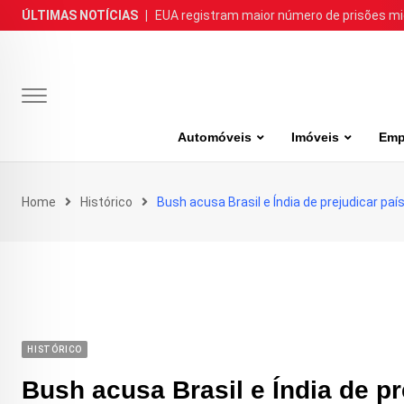
Skip
ÚLTIMAS NOTÍCIAS
|
EUA registram maior número de prisões m
to
content
Automóveis
Imóveis
Emp
Home
Histórico
Bush acusa Brasil e Índia de prejudicar pa
HISTÓRICO
Bush acusa Brasil e Índia de p