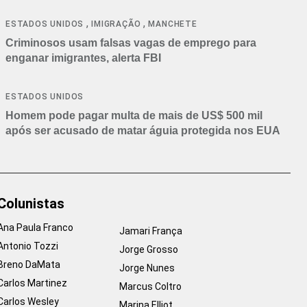
,
,
ESTADOS UNIDOS
IMIGRAÇÃO
MANCHETE
Criminosos usam falsas vagas de emprego para
enganar imigrantes, alerta FBI
ESTADOS UNIDOS
Homem pode pagar multa de mais de US$ 500 mil
após ser acusado de matar águia protegida nos EUA
Colunistas
Ana Paula Franco
Jamari França
Antonio Tozzi
Jorge Grosso
Breno DaMata
Jorge Nunes
Carlos Martinez
Marcus Coltro
Carlos Wesley
Marina Elliot