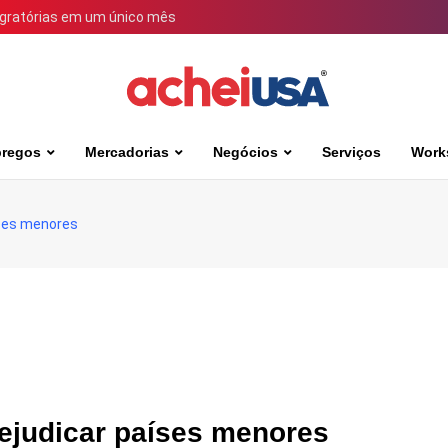
igratórias em um único mês
regos
Mercadorias
Negócios
Serviços
Work
íses menores
rejudicar países menores