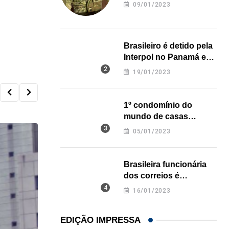
revela onde deixou o
09/01/2023
corpo
Brasileiro é detido pela
Interpol no Panamá e
pode pegar prisão
19/01/2023
perpétua nos EUA
1º condomínio do
mundo de casas
impressas em 3D é
05/01/2023
inaugurado no Texas
Brasileira funcionária
dos correios é
assassinada a facadas
16/01/2023
na Califórnia
EDIÇÃO IMPRESSA