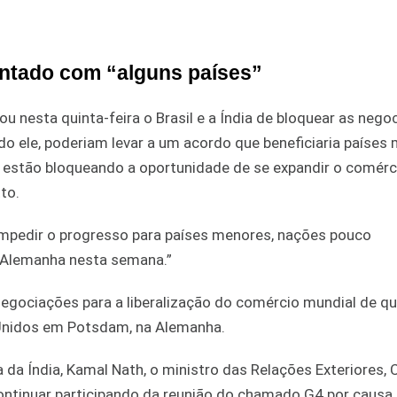
ontado com “alguns países”
 nesta quinta-feira o Brasil e a Índia de bloquear as nego
 ele, poderiam levar a um acordo que beneficiaria países
estão bloqueando a oportunidade de se expandir o comérci
to.
impedir o progresso para países menores, nações pouco
a Alemanha nesta semana.”
e negociações para a liberalização do comércio mundial de q
 Unidos em Potsdam, na Alemanha.
da Índia, Kamal Nath, o ministro das Relações Exteriores, 
continuar participando da reunião do chamado G4 por causa