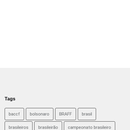
Tags
baccf
bolsonaro
BRAFF
brasil
brasileiros
brasileirão
campeonato brasileiro