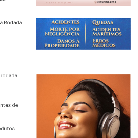
da Rodada
 rodada.
entes de
odutos