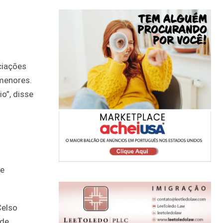
ciações
 menores.
o”, disse
ue
Celso
 de