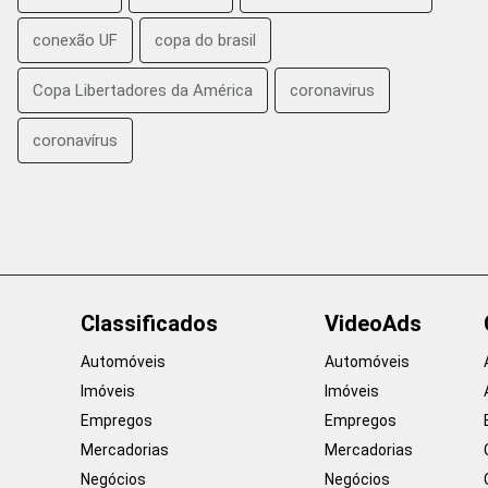
conexão UF
copa do brasil
Copa Libertadores da América
coronavirus
coronavírus
Classificados
VideoAds
Automóveis
Automóveis
Imóveis
Imóveis
Empregos
Empregos
Mercadorias
Mercadorias
Negócios
Negócios