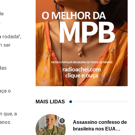
de
.
 rodada”,
m ser
das
aça o
MAIS LIDAS
m que, a
anos.
Assassino confesso de
brasileira nos EUA