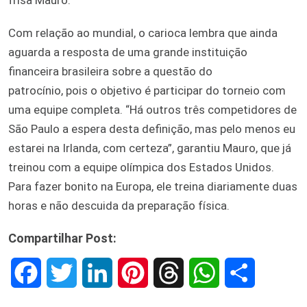
Com relação ao mundial, o carioca lembra que ainda
aguarda a resposta de uma grande instituição
financeira brasileira sobre a questão do
patrocínio, pois o objetivo é participar do torneio com
uma equipe completa. “Há outros três competidores de
São Paulo a espera desta definição, mas pelo menos eu
estarei na Irlanda, com certeza”, garantiu Mauro, que já
treinou com a equipe olímpica dos Estados Unidos.
Para fazer bonito na Europa, ele treina diariamente duas
horas e não descuida da preparação física.
Compartilhar Post:
F
T
L
P
T
W
S
a
w
i
i
h
h
h