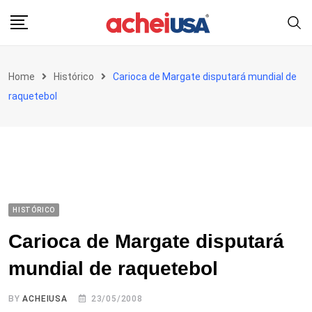
Skip
to
content
Home
Histórico
Carioca de Margate disputará mundial de
raquetebol
HISTÓRICO
Carioca de Margate disputará
mundial de raquetebol
BY
ACHEIUSA
23/05/2008