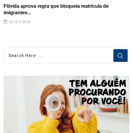
Flórida aprova regra que bloqueia matrícula de
A
imigrantes...
01/07/2026