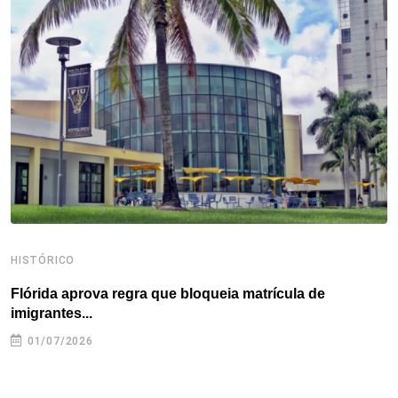
o
e
d
r
d
A
o
r
I
e
s
p
k
n
s
p
t
HISTÓRICO
H
Flórida aprova regra que bloqueia matrícula de
A
imigrantes...
01/07/2026