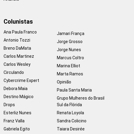
Colunistas
Ana Paula Franco
Jamari França
Antonio Tozzi
Jorge Grosso
Breno DaMata
Jorge Nunes
Carlos Martinez
Marcus Coltro
Carlos Wesley
Marina Elliot
Circulando
Marta Ramos
Cybercrime Expert
Opinião
Debora Maia
Paula Santa Maria
Destino Mágico
Grupo Mulheres do Brasil
Drops
Sul da Flórida
Esterliz Nunes
Renata Loyola
Franz Valla
Sandra Colicino
Gabriela Egito
Taiara Desirée