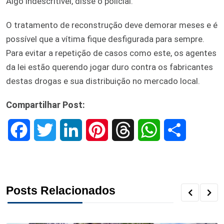
Algo indescritível, disse o policial.
O tratamento de reconstrução deve demorar meses e é
possível que a vítima fique desfigurada para sempre.
Para evitar a repetição de casos como este, os agentes
da lei estão querendo jogar duro contra os fabricantes
destas drogas e sua distribuição no mercado local.
Compartilhar Post:
F
T
L
P
T
W
S
a
w
i
i
h
h
h
c
i
n
n
r
a
a
Posts Relacionados
e
t
k
t
e
t
r
b
t
e
e
a
s
e