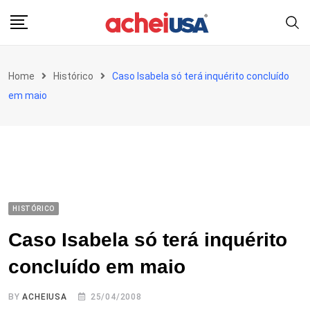
Skip
to
content
Home
Histórico
Caso Isabela só terá inquérito concluído
em maio
HISTÓRICO
Caso Isabela só terá inquérito
concluído em maio
BY
ACHEIUSA
25/04/2008