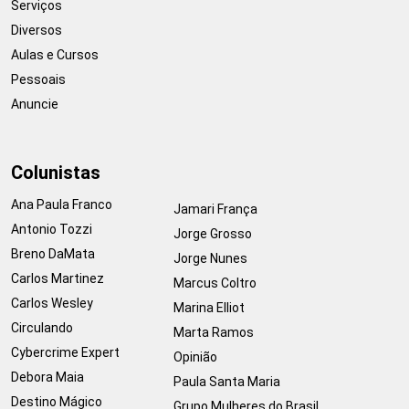
Serviços
Diversos
Aulas e Cursos
Pessoais
Anuncie
Colunistas
Ana Paula Franco
Jamari França
Antonio Tozzi
Jorge Grosso
Breno DaMata
Jorge Nunes
Carlos Martinez
Marcus Coltro
Carlos Wesley
Marina Elliot
Circulando
Marta Ramos
Cybercrime Expert
Opinião
Debora Maia
Paula Santa Maria
Destino Mágico
Grupo Mulheres do Brasil