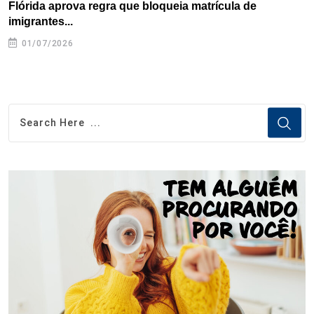
Flórida aprova regra que bloqueia matrícula de
A
imigrantes...
01/07/2026