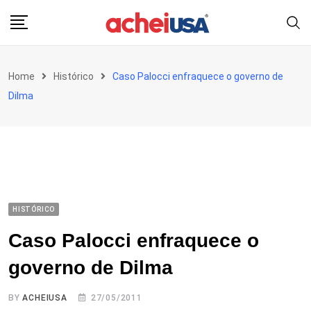
Skip
to
content
Home
Histórico
Caso Palocci enfraquece o governo de
Dilma
HISTÓRICO
Caso Palocci enfraquece o
governo de Dilma
BY
ACHEIUSA
27/05/2011