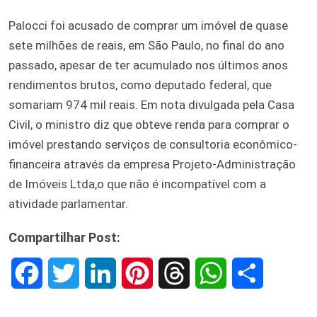
Palocci foi acusado de comprar um imóvel de quase
sete milhões de reais, em São Paulo, no final do ano
passado, apesar de ter acumulado nos últimos anos
rendimentos brutos, como deputado federal, que
somariam 974 mil reais. Em nota divulgada pela Casa
Civil, o ministro diz que obteve renda para comprar o
imóvel prestando serviços de consultoria econômico-
financeira através da empresa Projeto-Administração
de Imóveis Ltda,o que não é incompatível com a
atividade parlamentar.
Compartilhar Post:
F
T
L
P
T
W
S
a
w
i
i
h
h
h