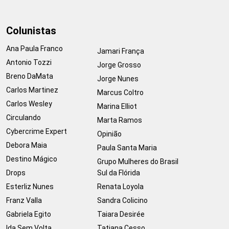
Colunistas
Ana Paula Franco
Jamari França
Antonio Tozzi
Jorge Grosso
Breno DaMata
Jorge Nunes
Carlos Martinez
Marcus Coltro
Carlos Wesley
Marina Elliot
Circulando
Marta Ramos
Cybercrime Expert
Opinião
Debora Maia
Paula Santa Maria
Destino Mágico
Grupo Mulheres do Brasil
Drops
Sul da Flórida
Esterliz Nunes
Renata Loyola
Franz Valla
Sandra Colicino
Gabriela Egito
Taiara Desirée
Ida Sem Volta
Tatiana Cesso