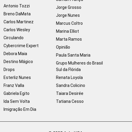
Antonio Tozzi
Jorge Grosso
Breno DaMata
Jorge Nunes
Carlos Martinez
Marcus Coltro
Carlos Wesley
Marina Elliot
Circulando
Marta Ramos
Cybercrime Expert
Opinião
Debora Maia
Paula Santa Maria
Destino Mágico
Grupo Mulheres do Brasil
Drops
Sul da Flórida
Esterliz Nunes
Renata Loyola
Franz Valla
Sandra Colicino
Gabriela Egito
Taiara Desirée
Ida Sem Volta
Tatiana Cesso
Imigração Em Dia