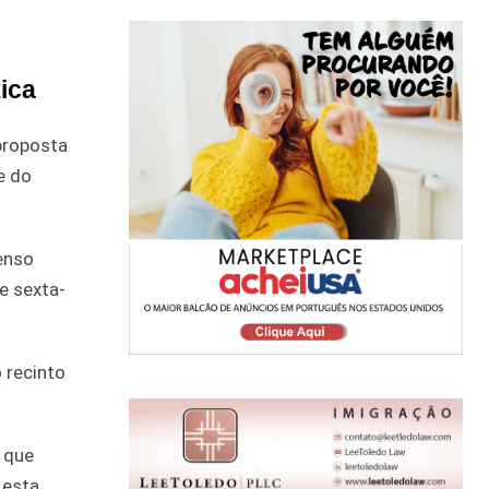
ica
proposta
e do
tenso
e sexta-
 recinto
 que
 esta