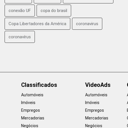
conexão UF
copa do brasil
Copa Libertadores da América
coronavirus
coronavírus
Classificados
VideoAds
Automóveis
Automóveis
Imóveis
Imóveis
Empregos
Empregos
Mercadorias
Mercadorias
Negócios
Negócios