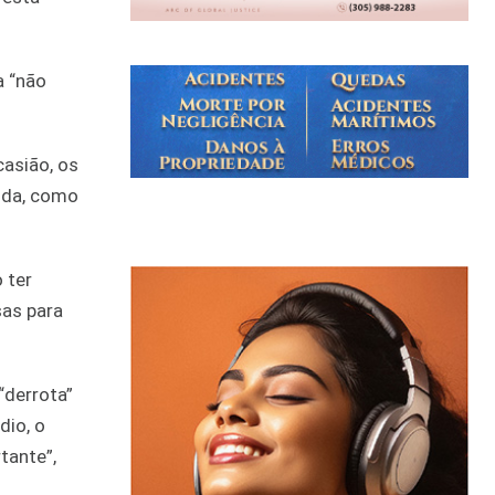
a “não
casião, os
ida, como
 ter
as para
“derrota”
dio, o
tante”,