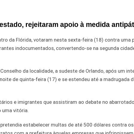
estado, rejeitaram apoio à medida antipát
ro da Flórida, votaram nesta sexta-feira (18) contra uma 
grantes indocumentados, convertendo-se na segunda cidad
o Conselho da localidade, a sudeste de Orlando, após um in
oite de quinta-feira (17) e se estendeu até a madrugada d
tários e imigrantes que assistiram ao debate no abarrotado
 uma vitória.
 pretendia estabelecer multas de até 500 dólares contra os
atos com a prefeitura àquelas empresas que infringissem