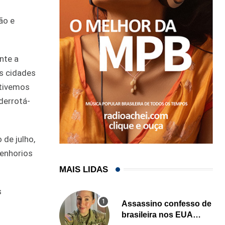
ão e
nte a
s cidades
 tivemos
derrotá-
 de julho,
enhorios
MAIS LIDAS
s
Assassino confesso de
brasileira nos EUA