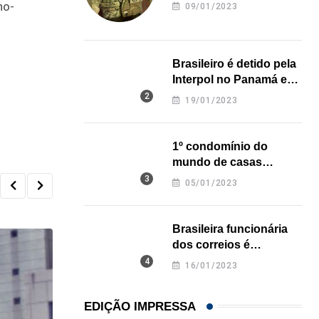
revela onde deixou o
no-
09/01/2023
corpo
Brasileiro é detido pela
Interpol no Panamá e
pode pegar prisão
19/01/2023
perpétua nos EUA
1º condomínio do
mundo de casas
impressas em 3D é
05/01/2023
inaugurado no Texas
Brasileira funcionária
dos correios é
assassinada a facadas
16/01/2023
na Califórnia
EDIÇÃO IMPRESSA