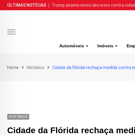
Skip
ÚLTIMAS NOTÍCIAS
|
Trump assina novos decretos contra cida
to
content
Automóveis
Imóveis
Emp
Home
Histórico
Cidade da Flórida rechaça medida contra i
HISTÓRICO
Cidade da Flórida rechaça medi