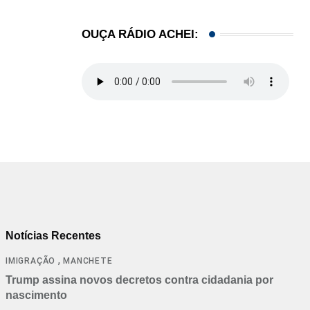
HISTÓRICO
OUÇA RÁDIO ACHEI:
Açaí é reconhecido oficialmente como fruto brasi
21/01/2026
Notícias Recentes
,
IMIGRAÇÃO
MANCHETE
Trump assina novos decretos contra cidadania por
nascimento