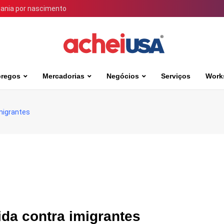
dania por nascimento
regos
Mercadorias
Negócios
Serviços
Work
migrantes
da contra imigrantes