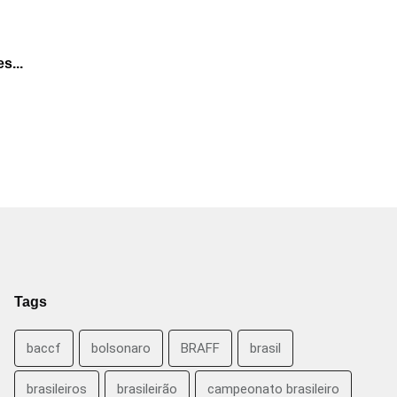
s...
Tags
baccf
bolsonaro
BRAFF
brasil
brasileiros
brasileirão
campeonato brasileiro