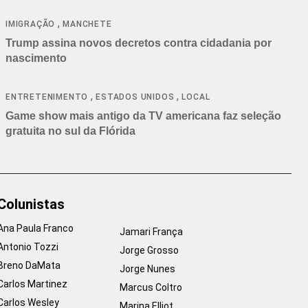
cancelamentos
,
IMIGRAÇÃO
MANCHETE
Trump assina novos decretos contra cidadania por
nascimento
,
,
ENTRETENIMENTO
ESTADOS UNIDOS
LOCAL
Game show mais antigo da TV americana faz seleção
gratuita no sul da Flórida
Colunistas
Ana Paula Franco
Jamari França
Antonio Tozzi
Jorge Grosso
Breno DaMata
Jorge Nunes
Carlos Martinez
Marcus Coltro
Carlos Wesley
Marina Elliot