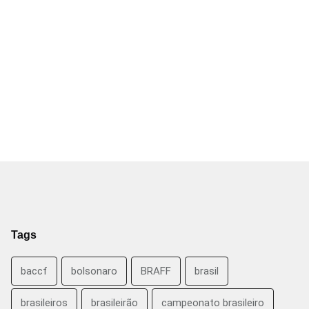
Tags
baccf
bolsonaro
BRAFF
brasil
brasileiros
brasileirão
campeonato brasileiro