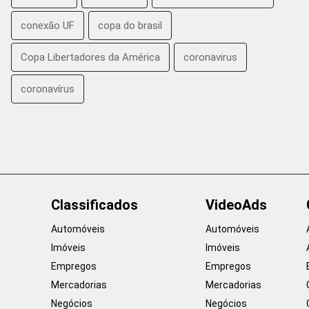
conexão UF
copa do brasil
Copa Libertadores da América
coronavirus
coronavírus
Classificados
VideoAds
Automóveis
Automóveis
Imóveis
Imóveis
Empregos
Empregos
Mercadorias
Mercadorias
Negócios
Negócios