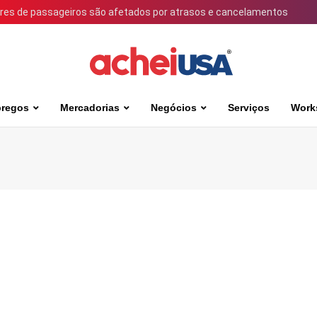
ares de passageiros são afetados por atrasos e cancelamentos
regos
Mercadorias
Negócios
Serviços
Work