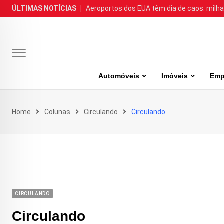
Skip
ÚLTIMAS NOTÍCIAS
|
Aeroportos dos EUA têm dia de caos: milh
to
content
Automóveis
Imóveis
Emp
Home
Colunas
Circulando
Circulando
CIRCULANDO
Circulando