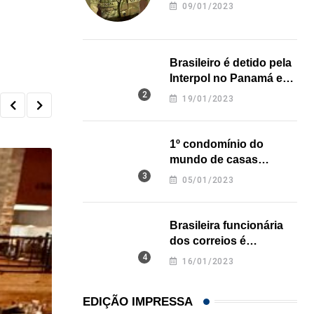
revela onde deixou o
09/01/2023
corpo
Brasileiro é detido pela
Interpol no Panamá e
pode pegar prisão
19/01/2023
perpétua nos EUA
1º condomínio do
,
mundo de casas
CIRCULANDO
COMUNIDADE
impressas em 3D é
05/01/2023
Circulando
inaugurado no Texas
24/03/2023
Brasileira funcionária
dos correios é
assassinada a facadas
16/01/2023
na Califórnia
EDIÇÃO IMPRESSA