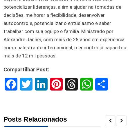
potencializar lideranças, além e ajudar na tomadas de
decisões, melhorar a flexibilidade, desenvolver
autocontrole, potencializar o entusiasmo e saber
trabalhar com sua equipe e família. Ministrado por
Alexandre Janner, com mais de 28 anos em experiência
como palestrante internacional, o encontro já capacitou
mais de 12 mil pessoas.
Compartilhar Post:
F
T
L
P
T
W
S
a
w
i
i
h
h
h
c
i
n
n
r
a
a
Posts Relacionados
e
t
k
t
e
t
r