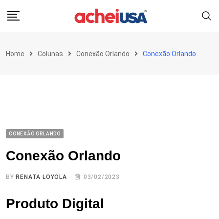
Skip
to
content
Home
Colunas
Conexão Orlando
Conexão Orlando
CONEXÃO ORLANDO
Conexão Orlando
BY
RENATA LOYOLA
03/02/2023
Produto Digital