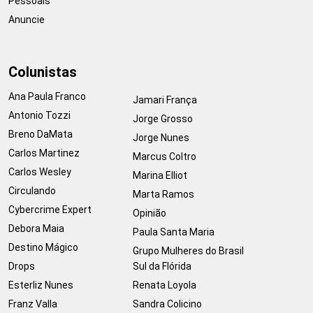
Pessoais
Anuncie
Colunistas
Ana Paula Franco
Jamari França
Antonio Tozzi
Jorge Grosso
Breno DaMata
Jorge Nunes
Carlos Martinez
Marcus Coltro
Carlos Wesley
Marina Elliot
Circulando
Marta Ramos
Cybercrime Expert
Opinião
Debora Maia
Paula Santa Maria
Destino Mágico
Grupo Mulheres do Brasil
Drops
Sul da Flórida
Esterliz Nunes
Renata Loyola
Franz Valla
Sandra Colicino