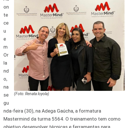
on
te
ce
u
e
m
Or
la
nd
o,
na
(Foto: Renata loyola)
se
gu
nda-feira (30), na Adega Gaúcha, a formatura
Mastermind da turma 5564. O treinamento tem como
objetivo desenvolver técnicas e ferramentas para