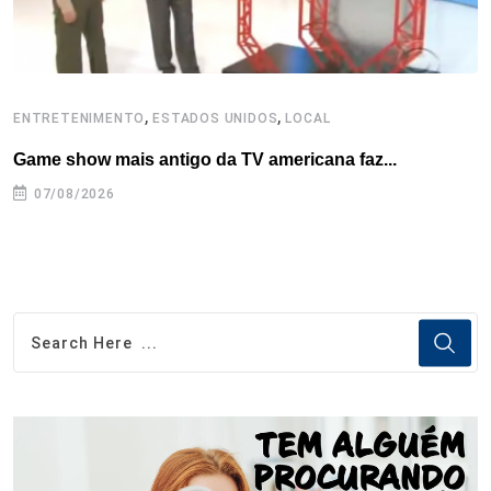
,
,
ENTRETENIMENTO
ESTADOS UNIDOS
LOCAL
L
Game show mais antigo da TV americana faz...
I
se
07/08/2026