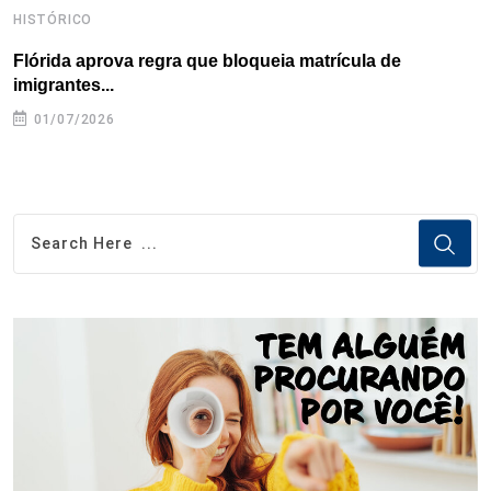
HISTÓRICO
H
Flórida aprova regra que bloqueia matrícula de
A
imigrantes...
01/07/2026