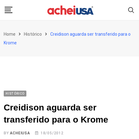
Skip
to
content
Home
Histórico
Creidison aguarda ser transferido para o
Krome
HISTÓRICO
Creidison aguarda ser
transferido para o Krome
BY
ACHEIUSA
18/05/2012