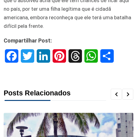
que o absolveu acha que ele tem chances de ficar aqui
no país, por ter uma filha legítima que é cidadã
americana, embora reconheça que ele terá uma batalha
difícil pela frente.
Compartilhar Post:
F
T
L
P
T
W
S
a
w
i
i
h
h
h
c
i
n
n
r
a
a
Posts Relacionados
e
t
k
t
e
t
r
b
t
e
e
a
s
e
o
e
d
r
d
A
o
r
I
e
s
p