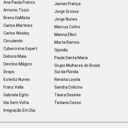
Ana Paula Franco
Jamari França
Antonio Tozzi
Jorge Grosso
Breno DaMata
Jorge Nunes
Carlos Martinez
Marcus Coltro
Carlos Wesley
Marina Elliot
Circulando
Marta Ramos
Cybercrime Expert
Opinião
Debora Maia
Paula Santa Maria
Destino Mágico
Grupo Mulheres do Brasil
Drops
Sul da Flórida
Esterliz Nunes
Renata Loyola
Franz Valla
Sandra Colicino
Gabriela Egito
Taiara Desirée
Ida Sem Volta
Tatiana Cesso
Imigração Em Dia