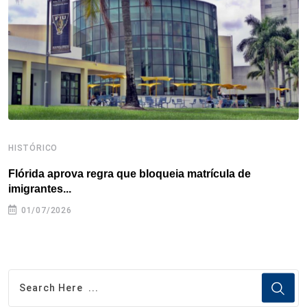
k
n
s
p
t
HISTÓRICO
H
Flórida aprova regra que bloqueia matrícula de
A
imigrantes...
01/07/2026