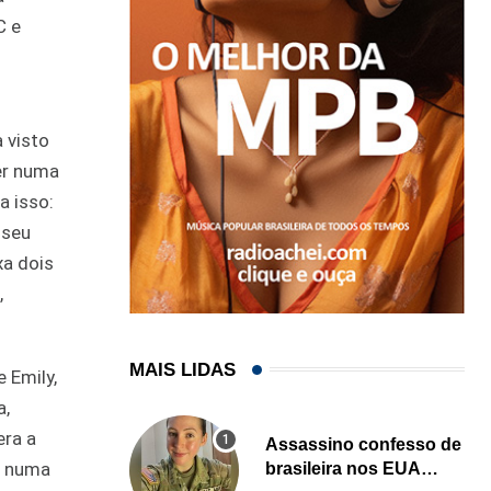
C e
 visto
er numa
a isso:
 seu
xa dois
,
MAIS LIDAS
e Emily,
a,
era a
Assassino confesso de
só numa
brasileira nos EUA