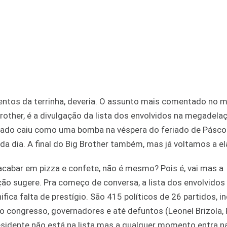
ntos da terrinha, deveria. O assunto mais comentado no 
 Brother, é a divulgação da lista dos envolvidos na megadela
iado caiu como uma bomba na véspera do feriado de Pásco
 dia. A final do Big Brother também, mas já voltamos a el
 acabar em pizza e confete, não é mesmo? Pois é, vai mas a
ão sugere. Pra começo de conversa, a lista dos envolvidos 
fica falta de prestígio. São 415 políticos de 26 partidos, in
do congresso, governadores e até defuntos (Leonel Brizola,
residente não está na lista mas a qualquer momento entra n