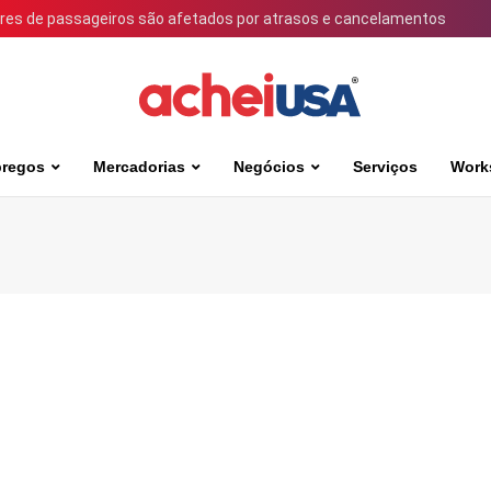
ares de passageiros são afetados por atrasos e cancelamentos
regos
Mercadorias
Negócios
Serviços
Work