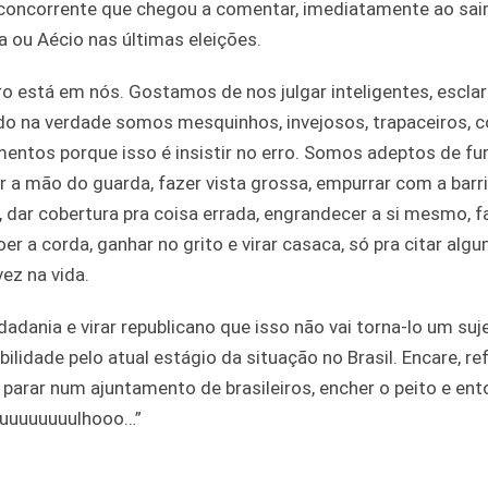
concorrente que chegou a comentar, imediatamente ao sair
a ou Aécio nas últimas eleições.
ro está em nós. Gostamos de nos julgar inteligentes, esclar
 na verdade somos mesquinhos, invejosos, trapaceiros, c
entos porque isso é insistir no erro. Somos adeptos de fura
har a mão do guarda, fazer vista grossa, empurrar com a barri
dar cobertura pra coisa errada, engrandecer a si mesmo, fa
, roer a corda, ganhar no grito e virar casaca, só pra citar al
ez na vida.
adania e virar republicano que isso não vai torna-lo um suj
idade pelo atual estágio da situação no Brasil. Encare, refl
 parar num ajuntamento de brasileiros, encher o peito e ent
rguuuuuuuuulhooo…”