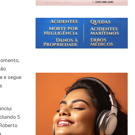
momento,
ção
a e segue
a.
inclui
cluindo 5
 Roberto
a