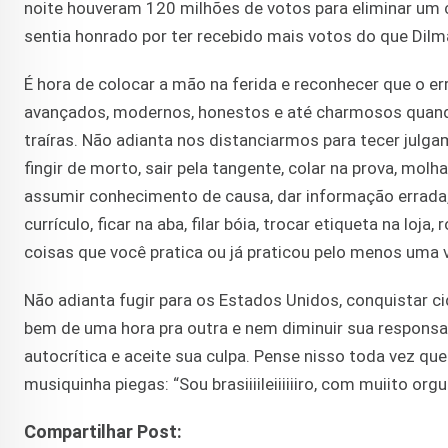
noite houveram 120 milhões de votos para eliminar um 
sentia honrado por ter recebido mais votos do que Dilm
É hora de colocar a mão na ferida e reconhecer que o er
avançados, modernos, honestos e até charmosos quando
traíras. Não adianta nos distanciarmos para tecer julgam
fingir de morto, sair pela tangente, colar na prova, mol
assumir conhecimento de causa, dar informação errada, 
currículo, ficar na aba, filar bóia, trocar etiqueta na loja
coisas que você pratica ou já praticou pelo menos uma v
Não adianta fugir para os Estados Unidos, conquistar cid
bem de uma hora pra outra e nem diminuir sua responsabil
autocrítica e aceite sua culpa. Pense nisso toda vez que
musiquinha piegas: “Sou brasiiiileiiiiiiro, com muiito o
Compartilhar Post: