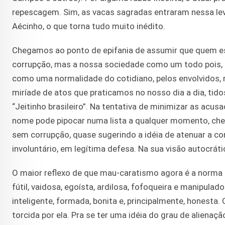
repescagem. Sim, as vacas sagradas entraram nessa lev
Aécinho, o que torna tudo muito inédito.
Chegamos ao ponto de epifania de assumir que quem est
corrupção, mas a nossa sociedade como um todo pois, afi
como uma normalidade do cotidiano, pelos envolvidos, r
miríade de atos que praticamos no nosso dia a dia, ti
“Jeitinho brasileiro”. Na tentativa de minimizar as acu
nome pode pipocar numa lista a qualquer momento, cheg
sem corrupção, quase sugerindo a idéia de atenuar a c
involuntário, em legítima defesa. Na sua visão autocrát
O maior reflexo de que mau-caratismo agora é a norma no B
fútil, vaidosa, egoísta, ardilosa, fofoqueira e manipula
inteligente, formada, bonita e, principalmente, honesta
torcida por ela. Pra se ter uma idéia do grau de aliena