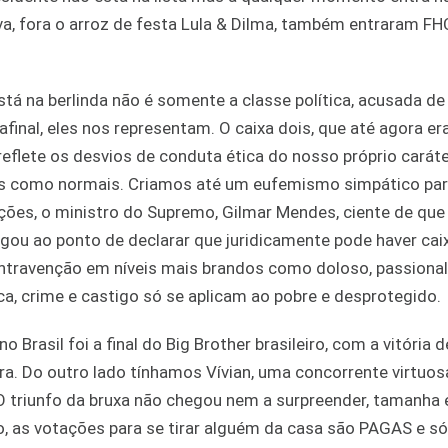
a, fora o arroz de festa Lula & Dilma, também entraram FH
á na berlinda não é somente a classe política, acusada de
nal, eles nos representam. O caixa dois, que até agora era
eflete os desvios de conduta ética do nosso próprio carát
dos como normais. Criamos até um eufemismo simpático par
sações, o ministro do Supremo, Gilmar Mendes, ciente de que
ou ao ponto de declarar que juridicamente pode haver cai
ontravenção em níveis mais brandos como doloso, passional
ica, crime e castigo só se aplicam ao pobre e desprotegido.
rasil foi a final do Big Brother brasileiro, com a vitória d
dora. Do outro lado tínhamos Vívian, uma concorrente virtuos
. O triunfo da bruxa não chegou nem a surpreender, tamanha 
ção, as votações para se tirar alguém da casa são PAGAS e 