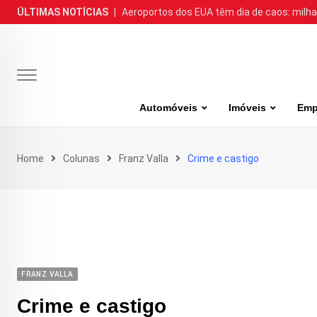
Skip
ÚLTIMAS NOTÍCIAS
|
Aeroportos dos EUA têm dia de caos: milh
to
content
Automóveis
Imóveis
Emp
Home
Colunas
Franz Valla
Crime e castigo
FRANZ VALLA
Crime e castigo