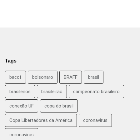
Tags
baccf
bolsonaro
BRAFF
brasil
brasileiros
brasileirão
campeonato brasileiro
conexão UF
copa do brasil
Copa Libertadores da América
coronavirus
coronavírus