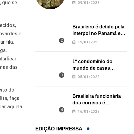
revela onde deixou o
, que se
09/01/2023
corpo
ecidos,
Brasileiro é detido pela
ovardes e
Interpol no Panamá e
pode pegar prisão
r fila,
19/01/2023
perpétua nos EUA
ga,
lsificar
1º condomínio do
gumas das
mundo de casas
impressas em 3D é
05/01/2023
inaugurado no Texas
eito do
Brasileira funcionária
ita, faça
dos correios é
oar aquela
assassinada a facadas
16/01/2023
na Califórnia
EDIÇÃO IMPRESSA