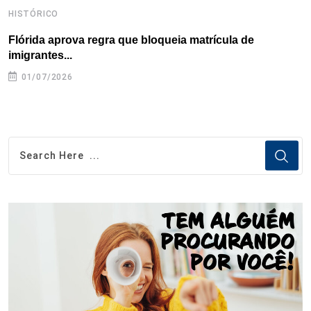
HISTÓRICO
H
Flórida aprova regra que bloqueia matrícula de
A
imigrantes...
01/07/2026