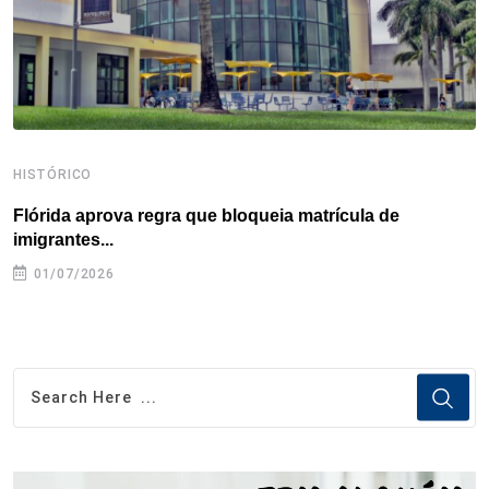
t
HISTÓRICO
H
Flórida aprova regra que bloqueia matrícula de
A
imigrantes...
01/07/2026