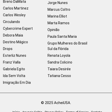
Breno DaMata
Jorge Nunes
Carlos Martinez
Marcus Coltro
Carlos Wesley
Marina Elliot
Circulando
Marta Ramos
Cybercrime Expert
Opinião
Debora Maia
Paula Santa Maria
Destino Mágico
Grupo Mulheres do Brasil
Drops
Sul da Flórida
Esterliz Nunes
Renata Loyola
Franz Valla
Sandra Colicino
Gabriela Egito
Taiara Desirée
Ida Sem Volta
Tatiana Cesso
Imigração Em Dia
© 2025 AcheiUSA.