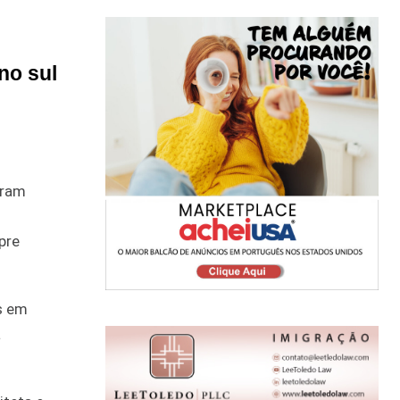
no sul
íram
pre
s em
a