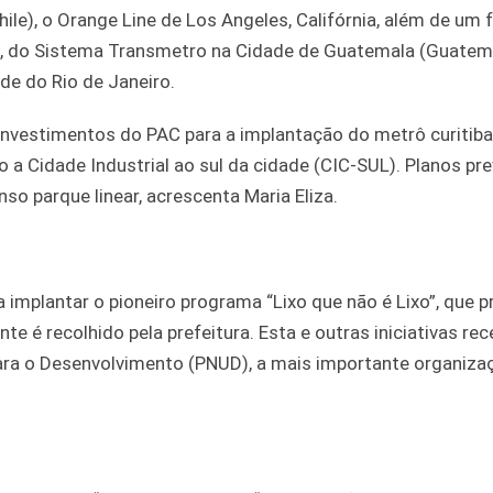
ile), o Orange Line de Los Angeles, Califórnia, além de um 
, do Sistema Transmetro na Cidade de Guatemala (Guatema
de do Rio de Janeiro.
 investimentos do PAC para a implantação do metrô curitib
o a Cidade Industrial ao sul da cidade (CIC-SUL). Planos pr
o parque linear, acrescenta Maria Eliza.
 a implantar o pioneiro programa “Lixo que não é Lixo”, que 
te é recolhido pela prefeitura. Esta e outras iniciativas re
a o Desenvolvimento (PNUD), a mais importante organiza