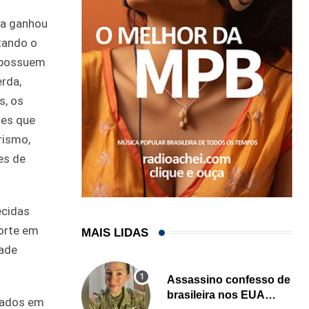
ma ganhou
tando o
e possuem
rda,
s, os
res que
rismo,
es de
ecidas
porte em
MAIS LIDAS
dade
Assassino confesso de
brasileira nos EUA
ntados em