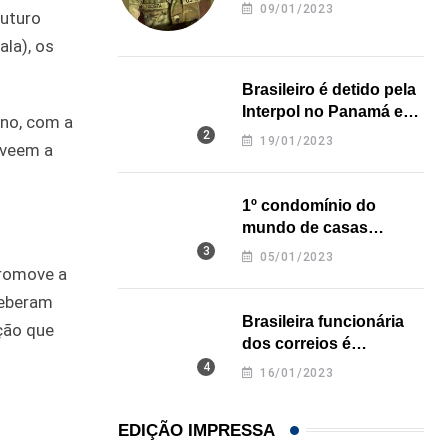
revela onde deixou o
09/01/2023
futuro
corpo
la), os
Brasileiro é detido pela
Interpol no Panamá e
ano, com a
pode pegar prisão
19/01/2023
eveem a
perpétua nos EUA
1º condomínio do
mundo de casas
impressas em 3D é
05/01/2023
inaugurado no Texas
promove a
ceberam
Brasileira funcionária
ção que
dos correios é
assassinada a facadas
16/01/2023
na Califórnia
EDIÇÃO IMPRESSA