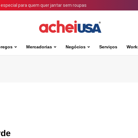
 especial para quem quer jantar sem roupas
regos
Mercadorias
Negócios
Serviços
Work
rde