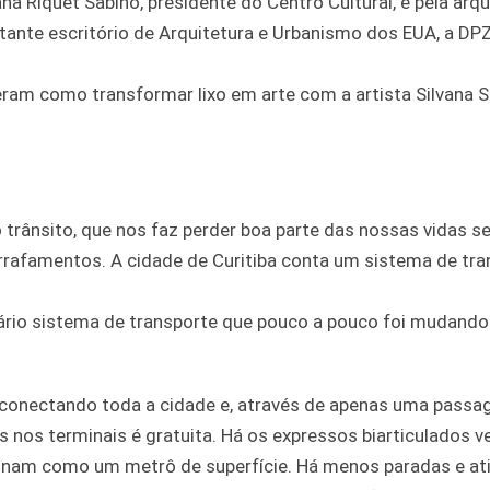
na Riquet Sabino, presidente do Centro Cultural, e pela arqu
rtante escritório de Arquitetura e Urbanismo dos EUA, a DP
eram como transformar lixo em arte com a artista Silvana S
rânsito, que nos faz perder boa parte das nossas vidas s
rafamentos. A cidade de Curitiba conta um sistema de tra
ário sistema de transporte que pouco a pouco foi mudando 
 conectando toda a cidade e, através de apenas uma passa
us nos terminais é gratuita. Há os expressos biarticulados 
cionam como um metrô de superfície. Há menos paradas e a