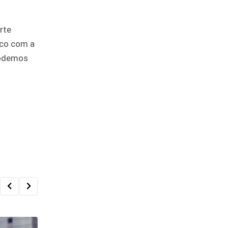
rte
ico com a
 podemos