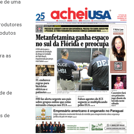
se de uma
produtores
rodutos
ra as
ade de
as de