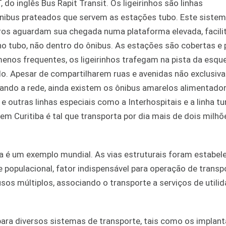
o inglês Bus Rapit Transit. Os ligeirinhos são linhas
nibus prateados que servem as estações tubo. Este siste
iros aguardam sua chegada numa plataforma elevada, facili
no tubo, não dentro do ônibus. As estações são cobertas 
enos frequentes, os ligeirinhos trafegam na pista da esque
o. Apesar de compartilharem ruas e avenidas não exclusiva
tando a rede, ainda existem os ônibus amarelos alimentado
 outras linhas especiais como a Interhospitais e a linha tu
 em Curitiba é tal que transporta por dia mais de dois milhõ
ira é um exemplo mundial. As vias estruturais foram estabel
populacional, fator indispensável para operação de trans
sos múltiplos, associando o transporte a serviços de utili
 para diversos sistemas de transporte, tais como os impla