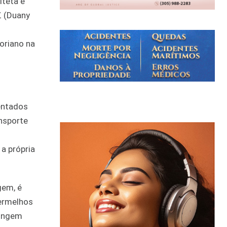
iteta e
Z (Duany
oriano na
entados
nsporte
a própria
gem, é
vermelhos
tingem