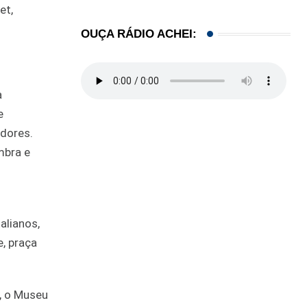
et,
OUÇA RÁDIO ACHEI:
a
e
adores.
mbra e
alianos,
, praça
, o Museu