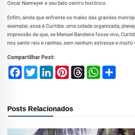
Oscar Niemeyer e seu belo centro histórico.
Enfim, ainda que enfrente os males das grandes metróp
exemplar, essa é Curitiba: uma cidade organizada, plane
impressão de que, se Manuel Bandeira fosse vivo, Curi
nos sentir reis e rainhas, sem nenhum estresse e muito 
Compartilhar Post:
F
T
L
P
T
W
S
a
w
i
i
h
h
h
c
i
n
n
r
a
a
Posts Relacionados
e
t
k
t
e
t
r
b
t
e
e
a
s
e