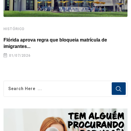
HISTÓRICO
H
Flórida aprova regra que bloqueia matrícula de
A
imigrantes...
01/07/2026