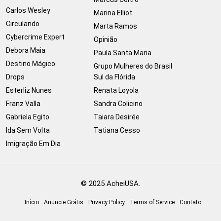
Carlos Wesley
Marina Elliot
Circulando
Marta Ramos
Cybercrime Expert
Opinião
Debora Maia
Paula Santa Maria
Destino Mágico
Grupo Mulheres do Brasil
Drops
Sul da Flórida
Esterliz Nunes
Renata Loyola
Franz Valla
Sandra Colicino
Gabriela Egito
Taiara Desirée
Ida Sem Volta
Tatiana Cesso
Imigração Em Dia
© 2025 AcheiUSA.
Início
Anuncie Grátis
Privacy Policy
Terms of Service
Contato