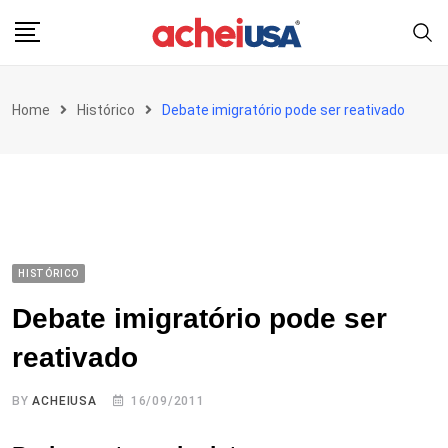
Skip
to
content
Home
Histórico
Debate imigratório pode ser reativado
HISTÓRICO
Debate imigratório pode ser
reativado
BY
ACHEIUSA
16/09/2011