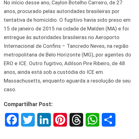
No início desse ano, Caylon Botelho Carreiro, de 27
anos, procurado pelas autoridades brasileiras por
tentativa de homicídio. O fugitivo havia sido preso em
15 de janeiro de 2015 na cidade de Malden (MA) e foi
entregue às autoridades brasileiras no Aeroporto
Internacional de Confins – Tancredo Neves, na região
metropolitana de Belo Horizonte (MG), por agentes do
ERO e ICE. Outro fugitivo, Adilson Pire Ribeiro, de 48
anos, ainda está sob a custódia do ICE em
Massachusetts, enquanto aguarda a resolução de seu
caso.
Compartilhar Post:
F
T
L
P
T
W
S
a
w
i
i
h
h
h