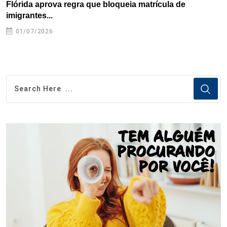
Flórida aprova regra que bloqueia matrícula de
A
imigrantes...
01/07/2026