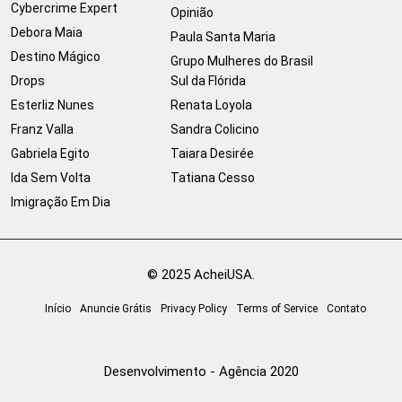
Cybercrime Expert
Opinião
Debora Maia
Paula Santa Maria
Destino Mágico
Grupo Mulheres do Brasil
Drops
Sul da Flórida
Esterliz Nunes
Renata Loyola
Franz Valla
Sandra Colicino
Gabriela Egito
Taiara Desirée
Ida Sem Volta
Tatiana Cesso
Imigração Em Dia
© 2025 AcheiUSA.
Início
Anuncie Grátis
Privacy Policy
Terms of Service
Contato
Desenvolvimento - Agência 2020