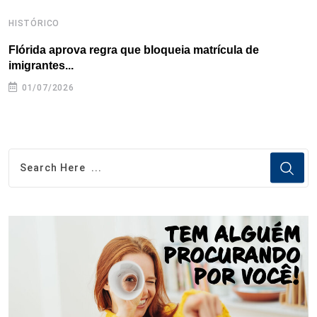
HISTÓRICO
H
Flórida aprova regra que bloqueia matrícula de
A
imigrantes...
01/07/2026