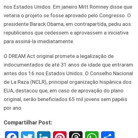
nos Estados Unidos. Em janeiro Mitt Romney disse que
vetaria o projeto se fosse aprovado pelo Congresso. O
presidente Barack Obama, em contrapartida, pediu aos
republicanos que cedessem e aprovassem a iniciativa
para assiná-la imediatamente.
O DREAM Act original promete a legalização de
indocumentados de até 31 anos de idade que entraram
antes dos 16 nos Estados Unidos. O Conselho Nacional
de La Raza (NCLR), principal organização hispânica dos
EUA, destacou que, em caso de aprovação do plano
original, serão beneficiados 65 mil jovens sem papéis
por ano.
Compartilhar Post:
F
T
L
P
T
W
S