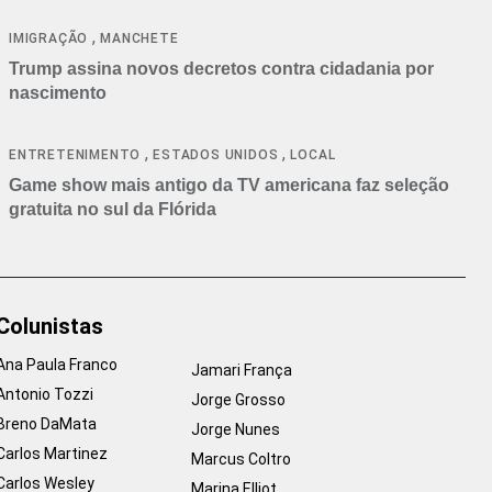
cancelamentos
,
IMIGRAÇÃO
MANCHETE
Trump assina novos decretos contra cidadania por
nascimento
,
,
ENTRETENIMENTO
ESTADOS UNIDOS
LOCAL
Game show mais antigo da TV americana faz seleção
gratuita no sul da Flórida
Colunistas
Ana Paula Franco
Jamari França
Antonio Tozzi
Jorge Grosso
Breno DaMata
Jorge Nunes
Carlos Martinez
Marcus Coltro
Carlos Wesley
Marina Elliot