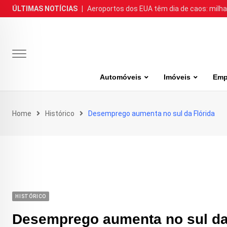
Skip
ÚLTIMAS NOTÍCIAS
|
Aeroportos dos EUA têm dia de caos: milh
to
content
Automóveis
Imóveis
Emp
Home
Histórico
Desemprego aumenta no sul da Flórida
HISTÓRICO
Desemprego aumenta no sul da