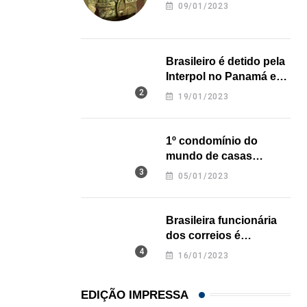
revela onde deixou o
09/01/2023
corpo
Brasileiro é detido pela
Interpol no Panamá e
pode pegar prisão
19/01/2023
perpétua nos EUA
1º condomínio do
mundo de casas
impressas em 3D é
05/01/2023
inaugurado no Texas
Brasileira funcionária
dos correios é
assassinada a facadas
16/01/2023
na Califórnia
EDIÇÃO IMPRESSA