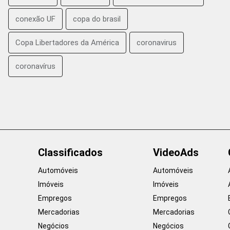
conexão UF
copa do brasil
Copa Libertadores da América
coronavirus
coronavírus
Classificados
VideoAds
Automóveis
Automóveis
Imóveis
Imóveis
Empregos
Empregos
Mercadorias
Mercadorias
Negócios
Negócios