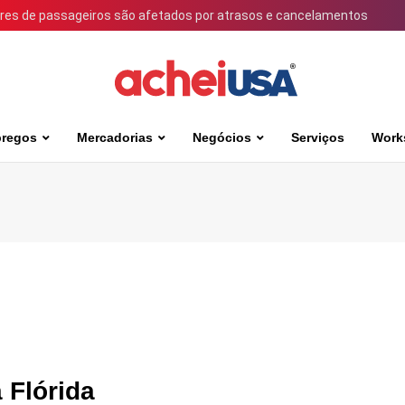
ares de passageiros são afetados por atrasos e cancelamentos
regos
Mercadorias
Negócios
Serviços
Work
 Flórida