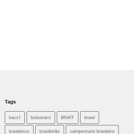
Tags
baccf
bolsonaro
BRAFF
brasil
brasileiros
brasileirão
campeonato brasileiro