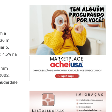
om a
36 mil
ário,
: 4,6% na
oram
2002.
auderdale,