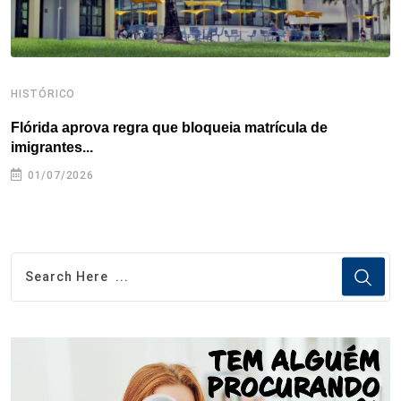
HISTÓRICO
H
Flórida aprova regra que bloqueia matrícula de
A
imigrantes...
01/07/2026