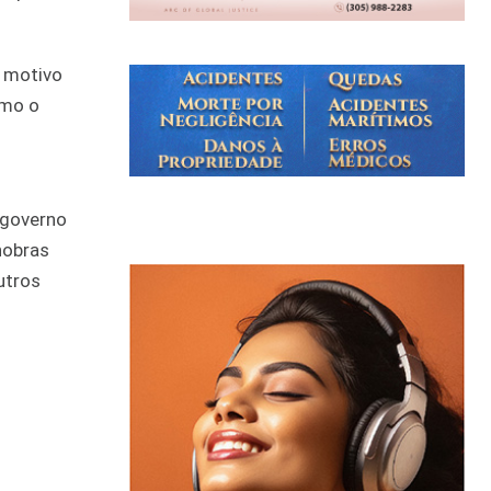
O motivo
omo o
 governo
nobras
utros