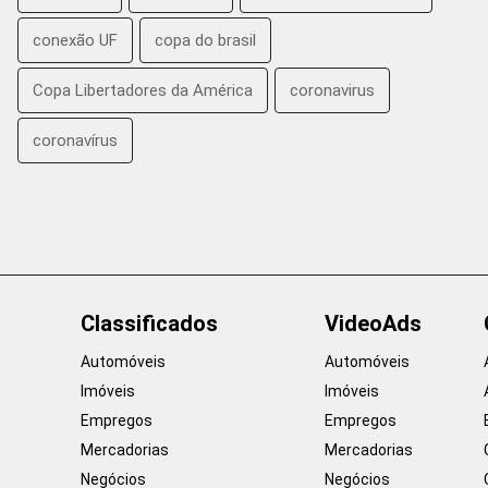
conexão UF
copa do brasil
Copa Libertadores da América
coronavirus
coronavírus
Classificados
VideoAds
Automóveis
Automóveis
Imóveis
Imóveis
Empregos
Empregos
Mercadorias
Mercadorias
Negócios
Negócios