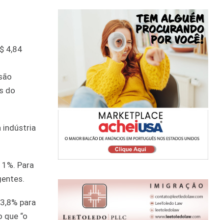
$ 4,84
ssão
s do
 indústria
 1%. Para
gentes.
 3,8% para
 que “o