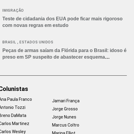
IMIGRAÇÃO
Teste de cidadania dos EUA pode ficar mais rigoroso
com novas regras em estudo
,
BRASIL
ESTADOS UNIDOS
Peças de armas saíam da Flórida para o Brasil: idoso é
preso em SP suspeito de abastecer esquema
criminoso
Colunistas
Ana Paula Franco
Jamari França
Antonio Tozzi
Jorge Grosso
Breno DaMata
Jorge Nunes
Carlos Martinez
Marcus Coltro
Carlos Wesley
Marina Elliot