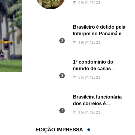
revela onde deixou o
09/01/2023
corpo
Brasileiro é detido pela
Interpol no Panamá e
pode pegar prisão
19/01/2023
perpétua nos EUA
1º condomínio do
mundo de casas
impressas em 3D é
05/01/2023
inaugurado no Texas
HISTÓRICO
Açaí é reconhecido oficialmente como fruto brasi
Brasileira funcionária
dos correios é
21/01/2026
assassinada a facadas
16/01/2023
na Califórnia
EDIÇÃO IMPRESSA