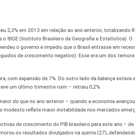
eu 2,3% em 2013 em relação ao ano anterior, totalizando R
a o IBGE (Instituto Brasileiro de Geografia e Estatística). O
reendeu o governo e impediu que o Brasil entrasse em rece
eguidos de crescimento negativo). Esse era um dos temore
ura, com expansão de 7%. Do outro lado da balança estava a
 teve um último trimestre ruim – retraiu 0,2%.
 maior do que no ano anterior – quando a economia avançou
is modesto reflete maior instabilidade nos mercados emer
ctivas de crescimento do PIB brasileiro para este ano – de
orou os resultados divulgados na quinta (27), defendendo