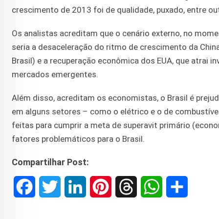
crescimento de 2013 foi de qualidade, puxado, entre out
Os analistas acreditam que o cenário externo, no mom
seria a desaceleração do ritmo de crescimento da Chin
Brasil) e a recuperação econômica dos EUA, que atrai i
mercados emergentes.
Além disso, acreditam os economistas, o Brasil é preju
em alguns setores – como o elétrico e o de combustívei
feitas para cumprir a meta de superavit primário (econ
fatores problemáticos para o Brasil.
Compartilhar Post:
F
T
L
P
T
W
S
a
w
i
i
h
h
h