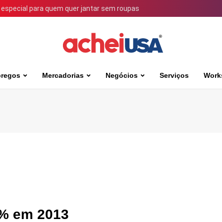
 especial para quem quer jantar sem roupas
regos
Mercadorias
Negócios
Serviços
Work
3% em 2013