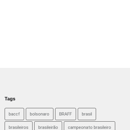
Tags
baccf
bolsonaro
BRAFF
brasil
brasileiros
brasileirão
campeonato brasileiro