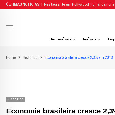
Skip
ÚLTIMAS NOTÍCIAS
|
Restaurante em Hollywood (FL) lança noite
to
content
Automóveis
Imóveis
Emp
Home
Histórico
Economia brasileira cresce 2,3% em 2013
HISTÓRICO
Economia brasileira cresce 2,