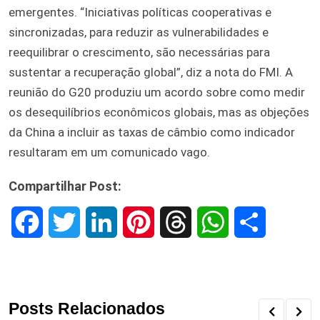
emergentes. “Iniciativas políticas cooperativas e
sincronizadas, para reduzir as vulnerabilidades e
reequilibrar o crescimento, são necessárias para
sustentar a recuperação global”, diz a nota do FMI. A
reunião do G20 produziu um acordo sobre como medir
os desequilíbrios econômicos globais, mas as objeções
da China a incluir as taxas de câmbio como indicador
resultaram em um comunicado vago.
Compartilhar Post:
F
T
L
P
T
W
S
a
w
i
i
h
h
h
c
i
n
n
r
a
a
Posts Relacionados
e
t
k
t
e
t
r