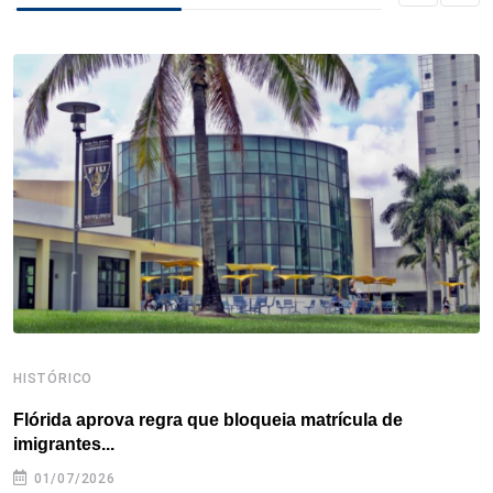
b
t
e
e
a
s
e
o
e
d
r
d
A
o
r
I
e
s
p
k
n
s
p
t
HISTÓRICO
H
Flórida aprova regra que bloqueia matrícula de
A
imigrantes...
01/07/2026