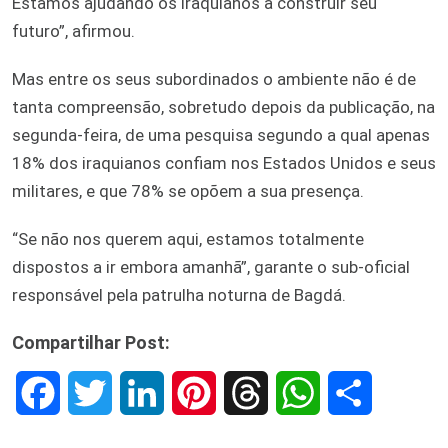
Estamos ajudando os iraquianos a construir seu
futuro”, afirmou.
Mas entre os seus subordinados o ambiente não é de
tanta compreensão, sobretudo depois da publicação, na
segunda-feira, de uma pesquisa segundo a qual apenas
18% dos iraquianos confiam nos Estados Unidos e seus
militares, e que 78% se opõem a sua presença.
“Se não nos querem aqui, estamos totalmente
dispostos a ir embora amanhã”, garante o sub-oficial
responsável pela patrulha noturna de Bagdá.
Compartilhar Post:
F
T
L
P
T
W
S
a
w
i
i
h
h
h