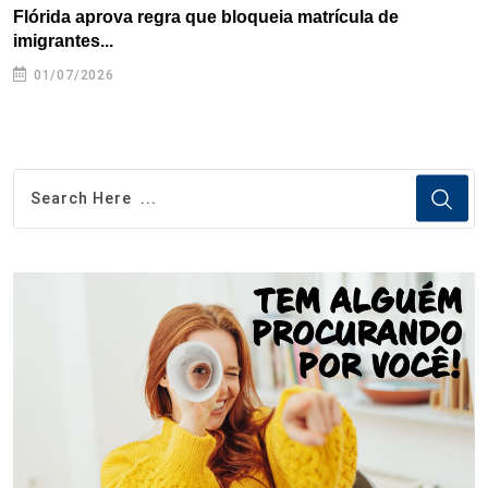
Flórida aprova regra que bloqueia matrícula de
A
imigrantes...
01/07/2026