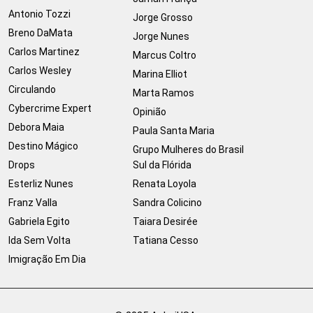
Antonio Tozzi
Jorge Grosso
Breno DaMata
Jorge Nunes
Carlos Martinez
Marcus Coltro
Carlos Wesley
Marina Elliot
Circulando
Marta Ramos
Cybercrime Expert
Opinião
Debora Maia
Paula Santa Maria
Destino Mágico
Grupo Mulheres do Brasil
Drops
Sul da Flórida
Esterliz Nunes
Renata Loyola
Franz Valla
Sandra Colicino
Gabriela Egito
Taiara Desirée
Ida Sem Volta
Tatiana Cesso
Imigração Em Dia