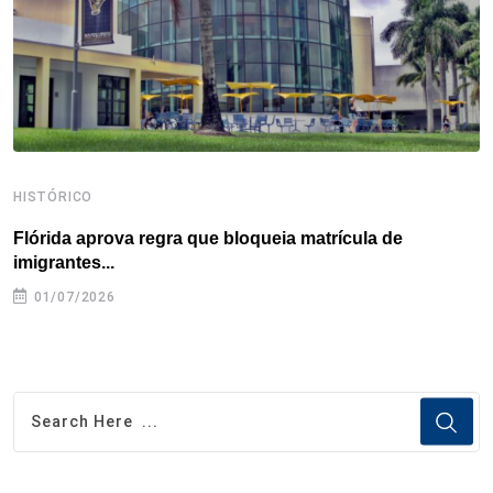
k
n
s
p
t
HISTÓRICO
H
Flórida aprova regra que bloqueia matrícula de
A
imigrantes...
01/07/2026