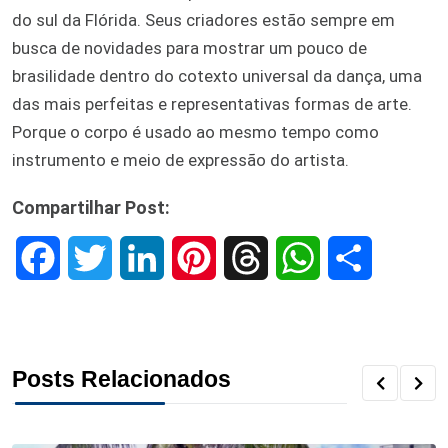
do sul da Flórida. Seus criadores estão sempre em
busca de novidades para mostrar um pouco de
brasilidade dentro do cotexto universal da dança, uma
das mais perfeitas e representativas formas de arte.
Porque o corpo é usado ao mesmo tempo como
instrumento e meio de expressão do artista.
Compartilhar Post:
F
T
L
P
T
W
S
a
w
i
i
h
h
h
c
i
n
n
r
a
a
Posts Relacionados
e
t
k
t
e
t
r
b
t
e
e
a
s
e