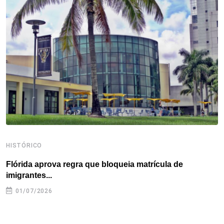
o
e
d
r
d
A
o
r
I
e
s
p
k
n
s
p
t
HISTÓRICO
H
Flórida aprova regra que bloqueia matrícula de
A
imigrantes...
01/07/2026