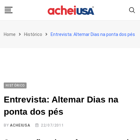
Skip
to
content
Home
Histórico
Entrevista: Altemar Dias na ponta dos pés
HISTÓRICO
Entrevista: Altemar Dias na
ponta dos pés
BY
ACHEIUSA
22/07/2011