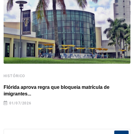
o
r
I
e
s
p
k
n
s
p
t
HISTÓRICO
H
Flórida aprova regra que bloqueia matrícula de
A
imigrantes...
01/07/2026