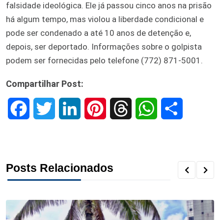
falsidade ideológica. Ele já passou cinco anos na prisão
há algum tempo, mas violou a liberdade condicional e
pode ser condenado a até 10 anos de detenção e,
depois, ser deportado. Informações sobre o golpista
podem ser fornecidas pelo telefone (772) 871-5001.
Compartilhar Post:
F
T
L
P
T
W
S
a
w
i
i
h
h
h
c
i
n
n
r
a
a
Posts Relacionados
e
t
k
t
e
t
r
b
t
e
e
a
s
e
o
e
d
r
d
A