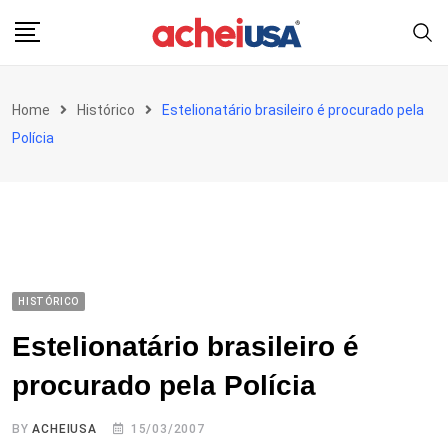
Skip
to
content
Home
Histórico
Estelionatário brasileiro é procurado pela
Polícia
HISTÓRICO
Estelionatário brasileiro é
procurado pela Polícia
BY
ACHEIUSA
15/03/2007