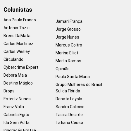
Colunistas
Ana Paula Franco
Jamari França
Antonio Tozzi
Jorge Grosso
Breno DaMata
Jorge Nunes
Carlos Martinez
Marcus Coltro
Carlos Wesley
Marina Elliot
Circulando
Marta Ramos
Cybercrime Expert
Opinião
Debora Maia
Paula Santa Maria
Destino Mágico
Grupo Mulheres do Brasil
Drops
Sul da Flórida
Esterliz Nunes
Renata Loyola
Franz Valla
Sandra Colicino
Gabriela Egito
Taiara Desirée
Ida Sem Volta
Tatiana Cesso
Imigração Em Dia