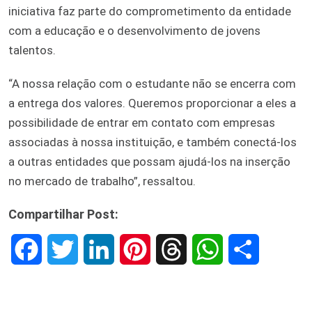
iniciativa faz parte do comprometimento da entidade
com a educação e o desenvolvimento de jovens
talentos.
“A nossa relação com o estudante não se encerra com
a entrega dos valores. Queremos proporcionar a eles a
possibilidade de entrar em contato com empresas
associadas à nossa instituição, e também conectá-los
a outras entidades que possam ajudá-los na inserção
no mercado de trabalho”, ressaltou.
Compartilhar Post:
F
T
L
P
T
W
S
a
w
i
i
h
h
h
c
i
n
n
r
a
a