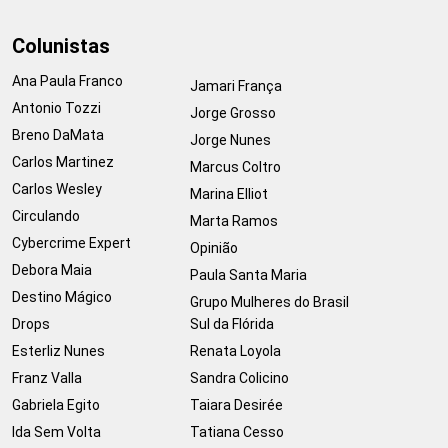
Colunistas
Ana Paula Franco
Jamari França
Antonio Tozzi
Jorge Grosso
Breno DaMata
Jorge Nunes
Carlos Martinez
Marcus Coltro
Carlos Wesley
Marina Elliot
Circulando
Marta Ramos
Cybercrime Expert
Opinião
Debora Maia
Paula Santa Maria
Destino Mágico
Grupo Mulheres do Brasil
Drops
Sul da Flórida
Esterliz Nunes
Renata Loyola
Franz Valla
Sandra Colicino
Gabriela Egito
Taiara Desirée
Ida Sem Volta
Tatiana Cesso