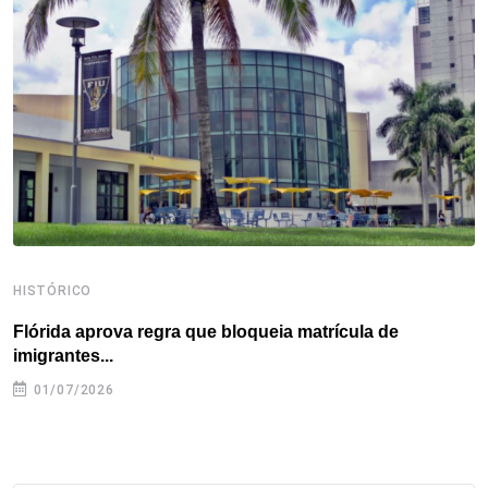
o
e
d
r
d
A
o
r
I
e
s
p
k
n
s
p
t
HISTÓRICO
H
Flórida aprova regra que bloqueia matrícula de
A
imigrantes...
01/07/2026