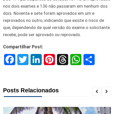
nos dois exames e 136 não passaram em nenhum dos
dois. Noventa e sete foram aprovados em um e
reprovados no outro, indicando que existe o risco de
que, dependendo de qual versão do exame o solicitante
recebe, pode ser aprovado ou reprovado.
Compartilhar Post:
F
T
L
P
T
W
S
a
w
i
i
h
h
h
c
i
n
n
r
a
a
Posts Relacionados
e
t
k
t
e
t
r
b
t
e
e
a
s
e