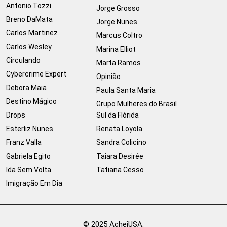
Antonio Tozzi
Jorge Grosso
Breno DaMata
Jorge Nunes
Carlos Martinez
Marcus Coltro
Carlos Wesley
Marina Elliot
Circulando
Marta Ramos
Cybercrime Expert
Opinião
Debora Maia
Paula Santa Maria
Destino Mágico
Grupo Mulheres do Brasil
Drops
Sul da Flórida
Esterliz Nunes
Renata Loyola
Franz Valla
Sandra Colicino
Gabriela Egito
Taiara Desirée
Ida Sem Volta
Tatiana Cesso
Imigração Em Dia
© 2025 AcheiUSA.