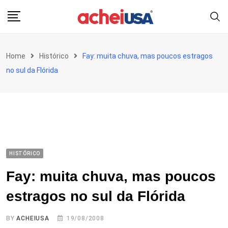
Skip
to
content
Home
Histórico
Fay: muita chuva, mas poucos estragos
no sul da Flórida
HISTÓRICO
Fay: muita chuva, mas poucos
estragos no sul da Flórida
BY
ACHEIUSA
19/08/2008