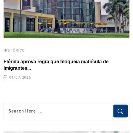
t
HISTÓRICO
H
Flórida aprova regra que bloqueia matrícula de
A
imigrantes...
01/07/2026