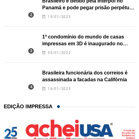
Brasileiro é detido pela Interpol no
Panamá e pode pegar prisão perpétua
nos EUA
19/01/2023
1º condomínio do mundo de casas
impressas em 3D é inaugurado no
Texas
05/01/2023
Brasileira funcionária dos correios é
assassinada a facadas na Califórnia
16/01/2023
EDIÇÃO IMPRESSA