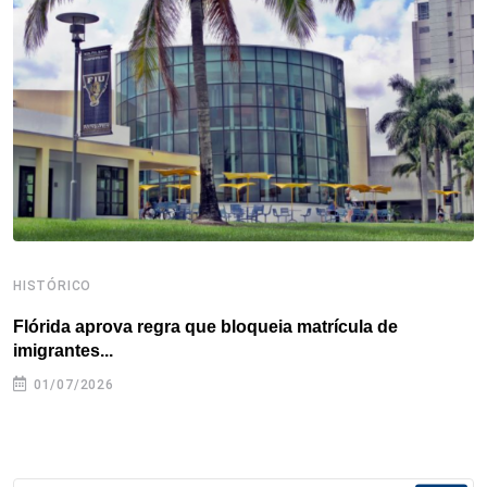
o
e
d
r
d
A
o
r
I
e
s
p
k
n
s
p
t
HISTÓRICO
H
Flórida aprova regra que bloqueia matrícula de
A
imigrantes...
01/07/2026