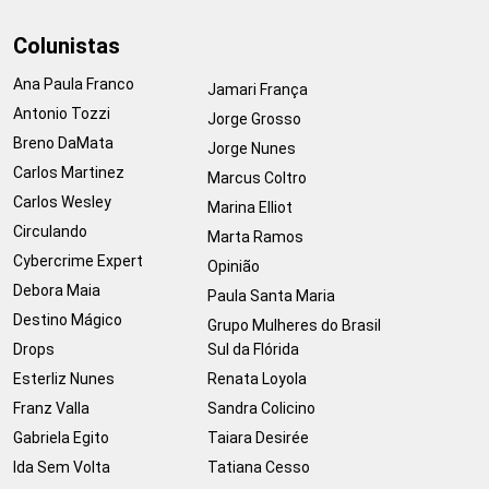
Colunistas
Ana Paula Franco
Jamari França
Antonio Tozzi
Jorge Grosso
Breno DaMata
Jorge Nunes
Carlos Martinez
Marcus Coltro
Carlos Wesley
Marina Elliot
Circulando
Marta Ramos
Cybercrime Expert
Opinião
Debora Maia
Paula Santa Maria
Destino Mágico
Grupo Mulheres do Brasil
Drops
Sul da Flórida
Esterliz Nunes
Renata Loyola
Franz Valla
Sandra Colicino
Gabriela Egito
Taiara Desirée
Ida Sem Volta
Tatiana Cesso