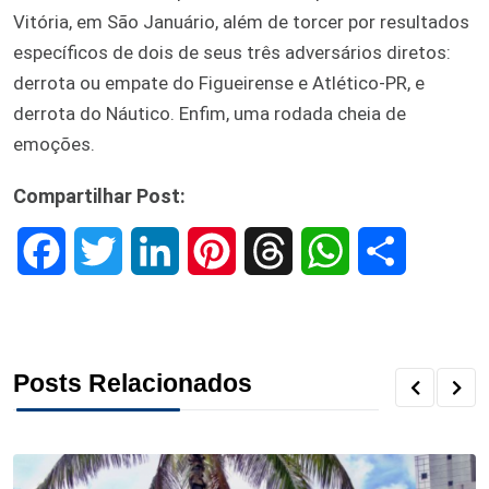
Vitória, em São Januário, além de torcer por resultados
específicos de dois de seus três adversários diretos:
derrota ou empate do Figueirense e Atlético-PR, e
derrota do Náutico. Enfim, uma rodada cheia de
emoções.
Compartilhar Post:
F
T
L
P
T
W
S
a
w
i
i
h
h
h
c
i
n
n
r
a
a
Posts Relacionados
e
t
k
t
e
t
r
b
t
e
e
a
s
e