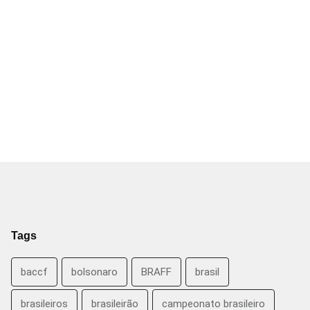
Tags
baccf
bolsonaro
BRAFF
brasil
brasileiros
brasileirão
campeonato brasileiro