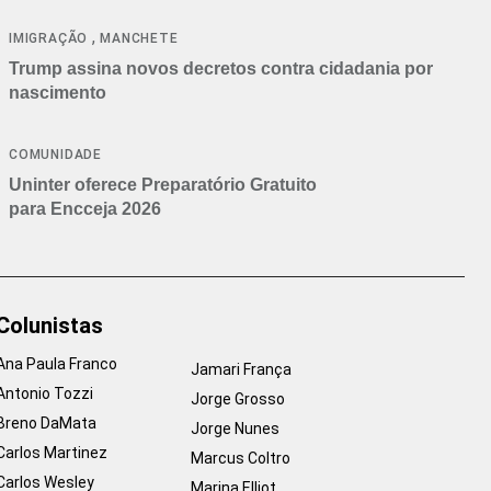
cancelamentos
,
IMIGRAÇÃO
MANCHETE
Trump assina novos decretos contra cidadania por
nascimento
COMUNIDADE
Uninter oferece Preparatório Gratuito
para Encceja 2026
Colunistas
Ana Paula Franco
Jamari França
Antonio Tozzi
Jorge Grosso
Breno DaMata
Jorge Nunes
Carlos Martinez
Marcus Coltro
Carlos Wesley
Marina Elliot