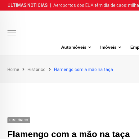
Skip
ÚLTIMAS NOTÍCIAS
|
Aeroportos dos EUA têm dia de caos: milh
to
content
Automóveis
Imóveis
Emp
Home
Histórico
Flamengo com a mão na taça
HISTÓRICO
Flamengo com a mão na taça