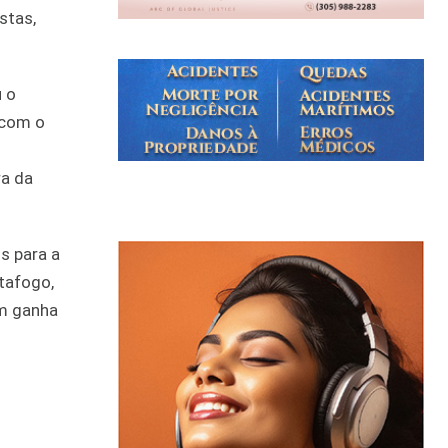
stas,
u o
 com o
ra da
s para a
tafogo,
em ganha