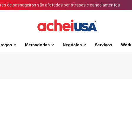
ares de passageiros são afetados por atrasos e cancelamentos
regos
Mercadorias
Negócios
Serviços
Work