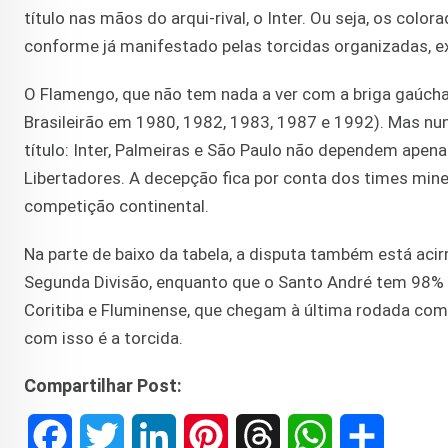
título nas mãos do arqui-rival, o Inter. Ou seja, os col
conforme já manifestado pelas torcidas organizadas, ex
O Flamengo, que não tem nada a ver com a briga gaúcha,
Brasileirão em 1980, 1982, 1983, 1987 e 1992). Mas nu
título: Inter, Palmeiras e São Paulo não dependem apena
Libertadores. A decepção fica por conta dos times minei
competição continental.
Na parte de baixo da tabela, a disputa também está aci
Segunda Divisão, enquanto que o Santo André tem 98% de
Coritiba e Fluminense, que chegam à última rodada com a
com isso é a torcida.
Compartilhar Post:
F
T
L
P
T
W
S