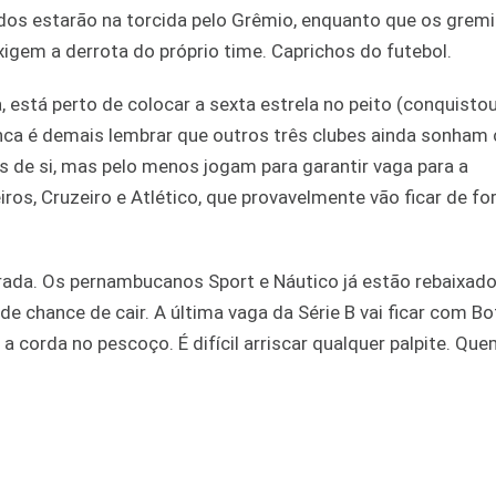
orados estarão na torcida pelo Grêmio, enquanto que os gremi
igem a derrota do próprio time. Caprichos do futebol.
 está perto de colocar a sexta estrela no peito (conquisto
nca é demais lembrar que outros três clubes ainda sonham
s de si, mas pelo menos jogam para garantir vaga para a
ros, Cruzeiro e Atlético, que provavelmente vão ficar de fo
rrada. Os pernambucanos Sport e Náutico já estão rebaixado
 chance de cair. A última vaga da Série B vai ficar com Bo
 corda no pescoço. É difícil arriscar qualquer palpite. Qu