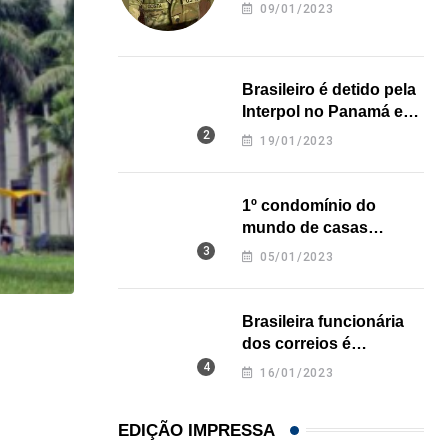
revela onde deixou o
09/01/2023
corpo
Brasileiro é detido pela
Interpol no Panamá e
pode pegar prisão
19/01/2023
perpétua nos EUA
1º condomínio do
mundo de casas
impressas em 3D é
05/01/2023
inaugurado no Texas
Brasileira funcionária
HISTÓRICO
dos correios é
assassinada a facadas
Açaí é reconhecido oficialmente como fruto brasi
16/01/2023
na Califórnia
21/01/2026
EDIÇÃO IMPRESSA