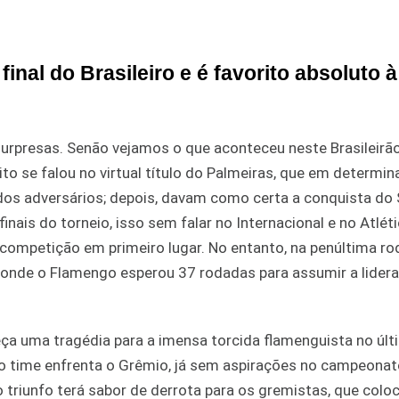
inal do Brasileiro e é favorito absoluto à
urpresas. Senão vejamos o que aconteceu neste Brasileirã
to se falou no virtual título do Palmeiras, que em determi
os adversários; depois, davam como certa a conquista do
nais do torneio, isso sem falar no Internacional e no Atlét
competição em primeiro lugar. No entanto, na penúltima ro
onde o Flamengo esperou 37 rodadas para assumir a lider
eça uma tragédia para a imensa torcida flamenguista no últ
 o time enfrenta o Grêmio, já sem aspirações no campeonat
 o triunfo terá sabor de derrota para os gremistas, que colo