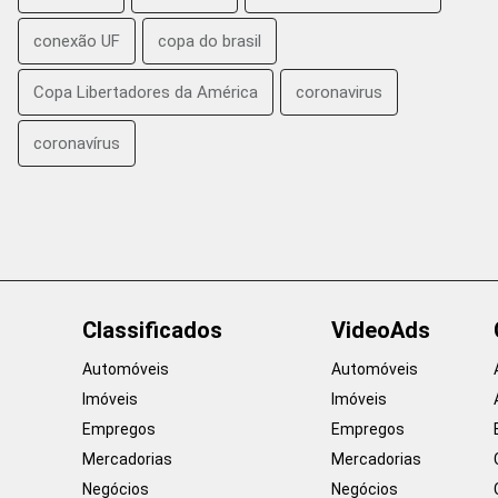
conexão UF
copa do brasil
Copa Libertadores da América
coronavirus
coronavírus
Classificados
VideoAds
Automóveis
Automóveis
Imóveis
Imóveis
Empregos
Empregos
Mercadorias
Mercadorias
Negócios
Negócios