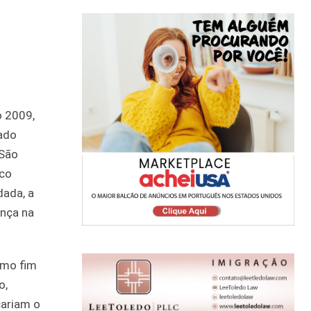
o 2009,
nado
 São
ico
dada, a
ança na
imo fim
o,
cariam o