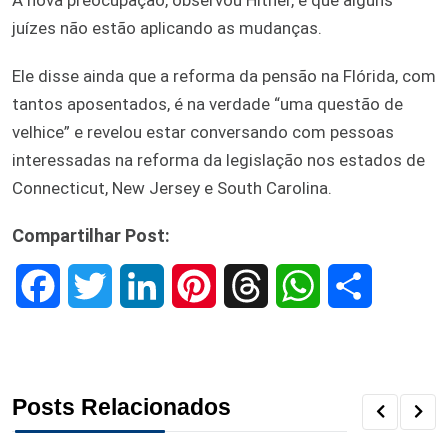
A nova preocupação, observou Hitner, é que alguns
juízes não estão aplicando as mudanças.
Ele disse ainda que a reforma da pensão na Flórida, com
tantos aposentados, é na verdade “uma questão de
velhice” e revelou estar conversando com pessoas
interessadas na reforma da legislação nos estados de
Connecticut, New Jersey e South Carolina.
Compartilhar Post:
F
T
L
P
T
W
S
a
w
i
i
h
h
h
c
i
n
n
r
a
a
Posts Relacionados
e
t
k
t
e
t
r