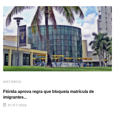
b
t
e
e
a
s
e
o
e
d
r
d
A
o
r
I
e
s
p
k
n
s
p
t
HISTÓRICO
H
Flórida aprova regra que bloqueia matrícula de
A
imigrantes...
01/07/2026