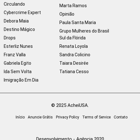
Circulando
Marta Ramos
Cybercrime Expert
Opinião
Debora Maia
Paula Santa Maria
Destino Mágico
Grupo Mulheres do Brasil
Drops
Sul da Flórida
Esterliz Nunes
Renata Loyola
Franz Valla
Sandra Colicino
Gabriela Egito
Taiara Desirée
Ida Sem Volta
Tatiana Cesso
Imigração Em Dia
© 2025 AcheiUSA.
Início
Anuncie Grátis
Privacy Policy
Terms of Service
Contato
Desenvolvimento - Agência 2020