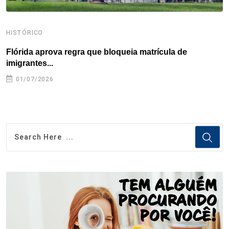
HISTÓRICO
H
Flórida aprova regra que bloqueia matrícula de
A
imigrantes...
01/07/2026