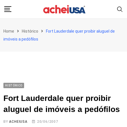
Skip
to
content
Home
Histórico
Fort Lauderdale quer proibir aluguel de
imóveis a pedófilos
HISTÓRICO
Fort Lauderdale quer proibir
aluguel de imóveis a pedófilos
BY
ACHEIUSA
20/06/2007