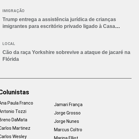
IMIGRAÇÃO
Trump entrega a assistência jurídica de crianças
imigrantes para escritório privado ligado à Casa
Branca
LOCAL
Cão da raça Yorkshire sobrevive a ataque de jacaré na
Flórida
Colunistas
Ana Paula Franco
Jamari França
Antonio Tozzi
Jorge Grosso
Breno DaMata
Jorge Nunes
Carlos Martinez
Marcus Coltro
Carlos Wesley
Marina Elliot