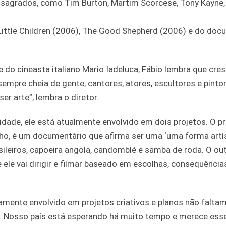
consagrados, como Tim Burton, Martim Scorcese, Tony Kayne,
Little Children (2006), The Good Shepherd (2006) e do doc
 e do cineasta italiano Mario Iadeluca, Fábio lembra que cr
sempre cheia de gente, cantores, atores, escultores e pintor
er arte”, lembra o diretor.
dade, ele está atualmente envolvido em dois projetos. O pr
alho, é um documentário que afirma ser uma ‘uma forma artí
asileiros, capoeira angola, candomblé e samba de roda. O ou
le vai dirigir e filmar baseado em escolhas, consequências,
namente envolvido em projetos criativos e planos não falta
il. Nosso país está esperando há muito tempo e merece ess