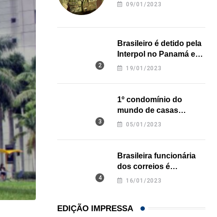
revela onde deixou o
09/01/2023
corpo
Brasileiro é detido pela
Interpol no Panamá e
pode pegar prisão
19/01/2023
perpétua nos EUA
1º condomínio do
mundo de casas
impressas em 3D é
05/01/2023
inaugurado no Texas
Brasileira funcionária
dos correios é
assassinada a facadas
16/01/2023
na Califórnia
EDIÇÃO IMPRESSA