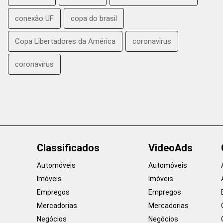
conexão UF
copa do brasil
Copa Libertadores da América
coronavirus
coronavírus
Classificados
VideoAds
Automóveis
Automóveis
Imóveis
Imóveis
Empregos
Empregos
Mercadorias
Mercadorias
Negócios
Negócios