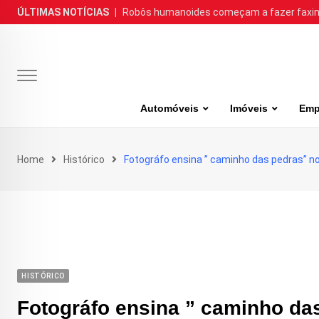
Skip
ÚLTIMAS NOTÍCIAS
|
Robôs humanoides começam a fazer faxina
to
content
Automóveis
Imóveis
Emp
Home
Histórico
Fotográfo ensina ” caminho das pedras” n
HISTÓRICO
Fotográfo ensina ” caminho da