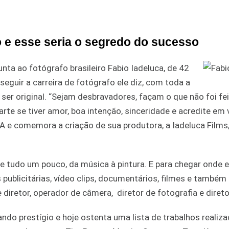
o e esse seria o segredo do sucesso
ta ao fotógrafo brasileiro Fabio Iadeluca, de 42
eguir a carreira de fotógrafo ele diz, com toda a
ser original. “Sejam desbravadores, façam o que não foi fei
rte se tiver amor, boa intenção, sinceridade e acredite em 
EUA e comemora a criação de sua produtora, a Iadeluca Film
e tudo um pouco, da música à pintura. E para chegar onde e
publicitárias, vídeo clips, documentários, filmes e também
diretor, operador de câmera, diretor de fotografia e direto
do prestígio e hoje ostenta uma lista de trabalhos realiz