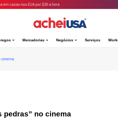
 em casas nos EUA por $30 a hora
regos
Mercadorias
Negócios
Serviços
Work
o cinema
s pedras” no cinema