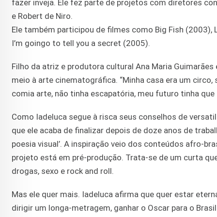
fazer inveja. Ele fez parte de projetos com diretores 
e Robert de Niro.
Ele também participou de filmes como Big Fish (2003), 
I’m goingo to tell you a secret (2005).
Filho da atriz e produtora cultural Ana Maria Guimarães
meio à arte cinematográfica. “Minha casa era um circo, 
comia arte, não tinha escapatória, meu futuro tinha que s
Como Iadeluca segue à risca seus conselhos de versatili
que ele acaba de finalizar depois de doze anos de trab
poesia visual’. A inspiração veio dos conteúdos afro-br
projeto está em pré-produção. Trata-se de um curta que e
drogas, sexo e rock and roll.
Mas ele quer mais. Iadeluca afirma que quer estar eter
dirigir um longa-metragem, ganhar o Oscar para o Bras