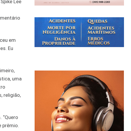
 Spike Lee
umentário
esceu em
es. Eu
imeiro,
stica, uma
tro
 religião,
m. “Quero
e prêmio.