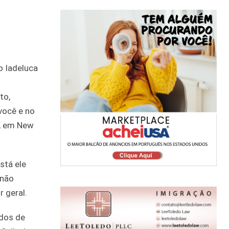
to,
você e no
s, em New
stá ele
 não
r geral.
ados de