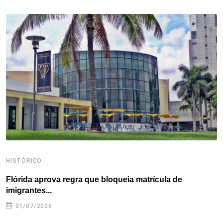
b
t
e
e
a
s
e
o
e
d
r
d
A
o
r
I
e
s
p
k
n
s
p
t
HISTÓRICO
H
Flórida aprova regra que bloqueia matrícula de
A
imigrantes...
01/07/2026