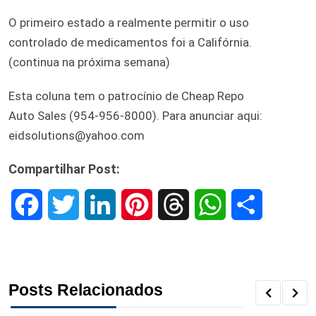
O primeiro estado a realmente permitir o uso
controlado de medicamentos foi a Califórnia.
(continua na próxima semana)
Esta coluna tem o patrocínio de Cheap Repo
Auto Sales (954-956-8000). Para anunciar aqui:
eidsolutions@yahoo.com
Compartilhar Post:
F
T
L
P
T
W
S
a
w
i
i
h
h
h
c
i
n
n
r
a
a
Posts Relacionados
e
t
k
t
e
t
r