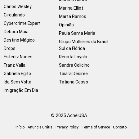
Carlos Wesley
Marina Elliot
Circulando
Marta Ramos
Cybercrime Expert
Opinião
Debora Maia
Paula Santa Maria
Destino Mágico
Grupo Mulheres do Brasil
Drops
Sul da Flórida
Esterliz Nunes
Renata Loyola
Franz Valla
Sandra Colicino
Gabriela Egito
Taiara Desirée
Ida Sem Volta
Tatiana Cesso
Imigração Em Dia
© 2025 AcheiUSA.
Início
Anuncie Grátis
Privacy Policy
Terms of Service
Contato