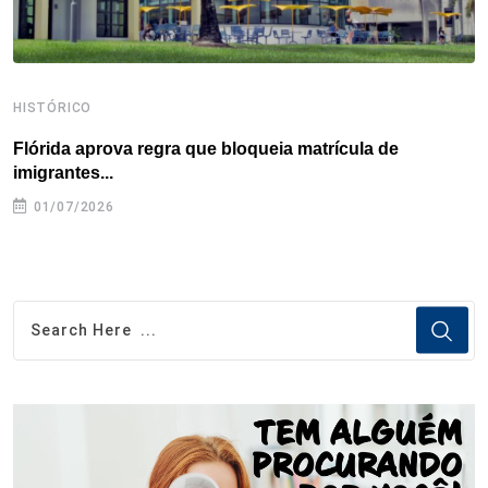
HISTÓRICO
H
Flórida aprova regra que bloqueia matrícula de
A
imigrantes...
01/07/2026