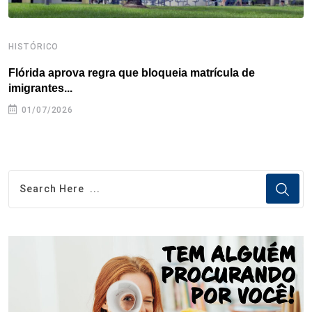
HISTÓRICO
H
Flórida aprova regra que bloqueia matrícula de
A
imigrantes...
01/07/2026