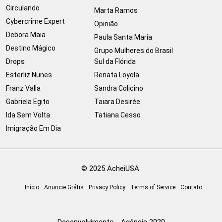
Circulando
Marta Ramos
Cybercrime Expert
Opinião
Debora Maia
Paula Santa Maria
Destino Mágico
Grupo Mulheres do Brasil
Drops
Sul da Flórida
Esterliz Nunes
Renata Loyola
Franz Valla
Sandra Colicino
Gabriela Egito
Taiara Desirée
Ida Sem Volta
Tatiana Cesso
Imigração Em Dia
© 2025 AcheiUSA.
Início
Anuncie Grátis
Privacy Policy
Terms of Service
Contato
Desenvolvimento - Agência 2020