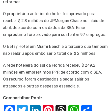
reformas.
O proprietário anterior do hotel foi aprovado para
receber $ 2,8 milhões do JPMorgan Chase no início de
abril, de acordo com os dados da SBA. Esse
empréstimo foi aprovado para sustentar 97 empregos.
O Betsy Hotel em Miami Beach é o terceiro que também
não reabriu após embolsar o total de $ 2 milhões.
A rede hoteleira do sul da Flórida recebeu $ 249,2
milhões em empréstimos PPP, de acordo com o SBA.
Os recurso foram destinados a pagar salários
atrasados e outras despesas essenciais.
Compartilhar Post:
F
T
L
P
T
W
S