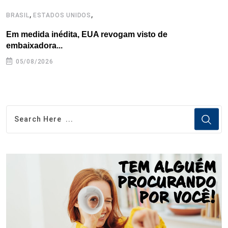
,
,
BRASIL
ESTADOS UNIDOS
C
Em medida inédita, EUA revogam visto de
P
embaixadora...
05/08/2026