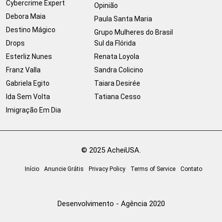
Cybercrime Expert
Opinião
Debora Maia
Paula Santa Maria
Destino Mágico
Grupo Mulheres do Brasil
Drops
Sul da Flórida
Esterliz Nunes
Renata Loyola
Franz Valla
Sandra Colicino
Gabriela Egito
Taiara Desirée
Ida Sem Volta
Tatiana Cesso
Imigração Em Dia
© 2025 AcheiUSA.
Início
Anuncie Grátis
Privacy Policy
Terms of Service
Contato
Desenvolvimento - Agência 2020