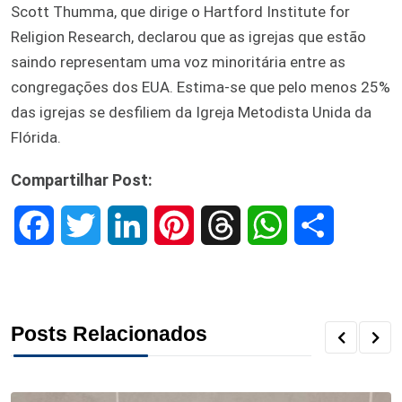
Scott Thumma, que dirige o Hartford Institute for
Religion Research, declarou que as igrejas que estão
saindo representam uma voz minoritária entre as
congregações dos EUA. Estima-se que pelo menos 25%
das igrejas se desfiliem da Igreja Metodista Unida da
Flórida.
Compartilhar Post:
F
T
L
P
T
W
S
a
w
i
i
h
h
h
c
i
n
n
r
a
a
Posts Relacionados
e
t
k
t
e
t
r
b
t
e
e
a
s
e