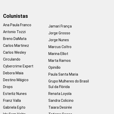
Colunistas
Ana Paula Franco
Jamari França
Antonio Tozzi
Jorge Grosso
Breno DaMata
Jorge Nunes
Carlos Martinez
Marcus Coltro
Carlos Wesley
Marina Elliot
Circulando
Marta Ramos
Cybercrime Expert
Opinião
Debora Maia
Paula Santa Maria
Destino Mágico
Grupo Mulheres do Brasil
Drops
Sul da Flórida
Esterliz Nunes
Renata Loyola
Franz Valla
Sandra Colicino
Gabriela Egito
Taiara Desirée