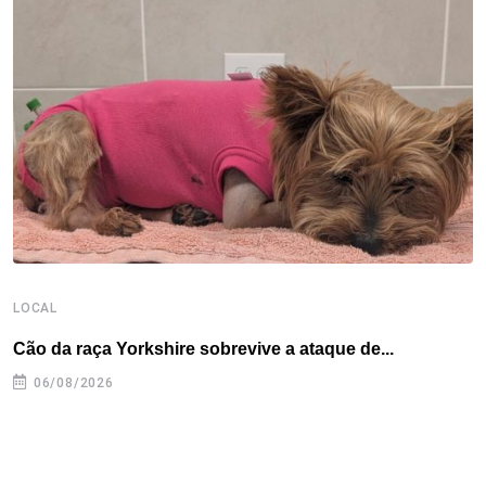
o
e
d
r
d
A
o
r
I
e
s
p
k
n
s
p
t
LOCAL
L
Cão da raça Yorkshire sobrevive a ataque de...
R
p
06/08/2026