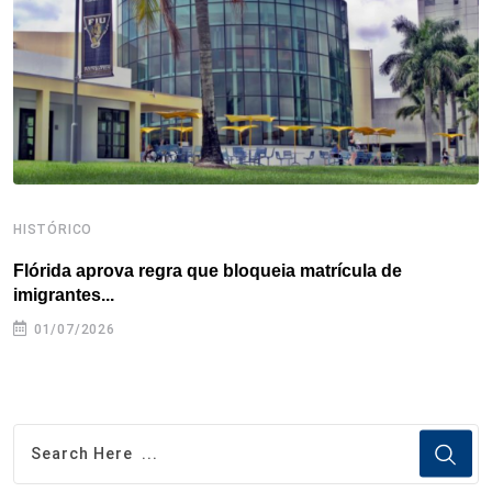
k
n
s
p
t
HISTÓRICO
H
Flórida aprova regra que bloqueia matrícula de
A
imigrantes...
01/07/2026