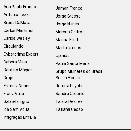
Ana Paula Franco
Jamari França
Antonio Tozzi
Jorge Grosso
Breno DaMata
Jorge Nunes
Carlos Martinez
Marcus Coltro
Carlos Wesley
Marina Elliot
Circulando
Marta Ramos
Cybercrime Expert
Opinião
Debora Maia
Paula Santa Maria
Destino Mágico
Grupo Mulheres do Brasil
Drops
Sul da Flórida
Esterliz Nunes
Renata Loyola
Franz Valla
Sandra Colicino
Gabriela Egito
Taiara Desirée
Ida Sem Volta
Tatiana Cesso
Imigração Em Dia