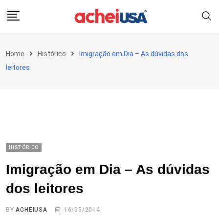
Skip
to
content
Home
Histórico
Imigração em Dia – As dúvidas dos
leitores
HISTÓRICO
Imigração em Dia – As dúvidas
dos leitores
BY
ACHEIUSA
16/05/2014