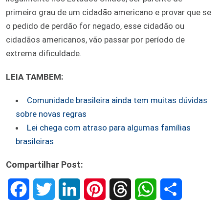
primeiro grau de um cidadão americano e provar que se
o pedido de perdão for negado, esse cidadão ou
cidadãos americanos, vão passar por período de
extrema dificuldade.
LEIA TAMBEM:
Comunidade brasileira ainda tem muitas dúvidas
sobre novas regras
Lei chega com atraso para algumas famílias
brasileiras
Compartilhar Post:
F
T
L
P
T
W
S
a
w
i
i
h
h
h