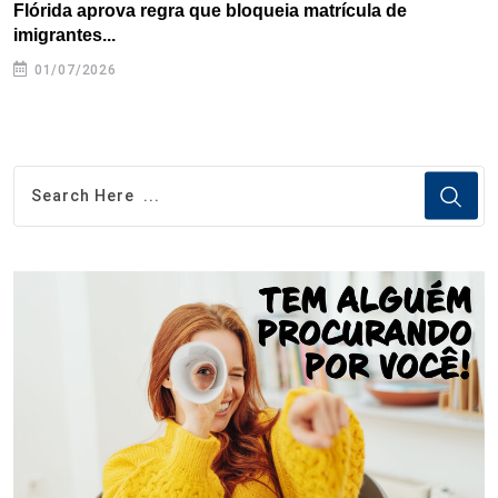
Flórida aprova regra que bloqueia matrícula de
A
imigrantes...
01/07/2026