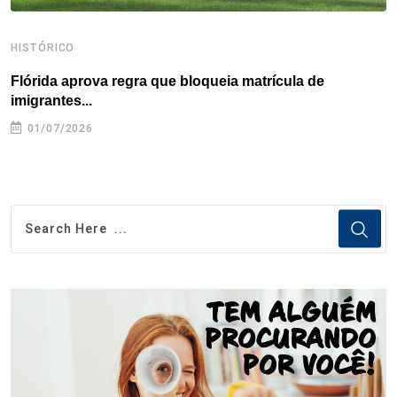
HISTÓRICO
H
Flórida aprova regra que bloqueia matrícula de
A
imigrantes...
01/07/2026