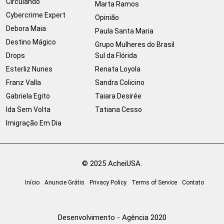
Circulando
Marta Ramos
Cybercrime Expert
Opinião
Debora Maia
Paula Santa Maria
Destino Mágico
Grupo Mulheres do Brasil
Drops
Sul da Flórida
Esterliz Nunes
Renata Loyola
Franz Valla
Sandra Colicino
Gabriela Egito
Taiara Desirée
Ida Sem Volta
Tatiana Cesso
Imigração Em Dia
© 2025 AcheiUSA.
Início
Anuncie Grátis
Privacy Policy
Terms of Service
Contato
Desenvolvimento - Agência 2020