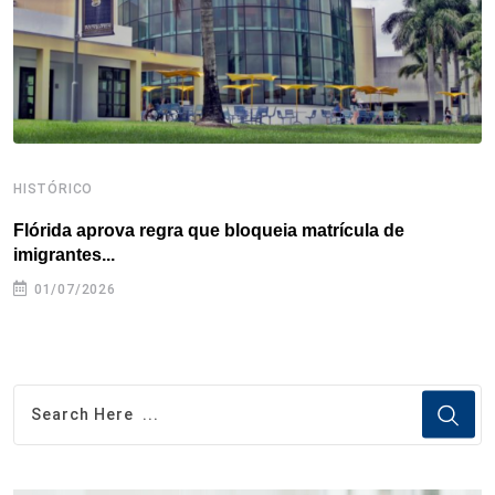
t
HISTÓRICO
H
Flórida aprova regra que bloqueia matrícula de
A
imigrantes...
01/07/2026