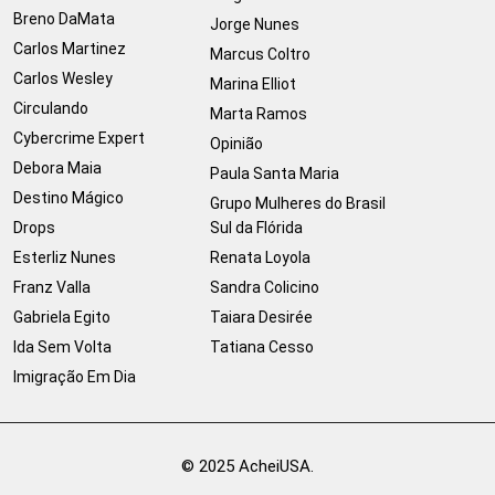
Breno DaMata
Jorge Nunes
Carlos Martinez
Marcus Coltro
Carlos Wesley
Marina Elliot
Circulando
Marta Ramos
Cybercrime Expert
Opinião
Debora Maia
Paula Santa Maria
Destino Mágico
Grupo Mulheres do Brasil
Drops
Sul da Flórida
Esterliz Nunes
Renata Loyola
Franz Valla
Sandra Colicino
Gabriela Egito
Taiara Desirée
Ida Sem Volta
Tatiana Cesso
Imigração Em Dia
© 2025 AcheiUSA.