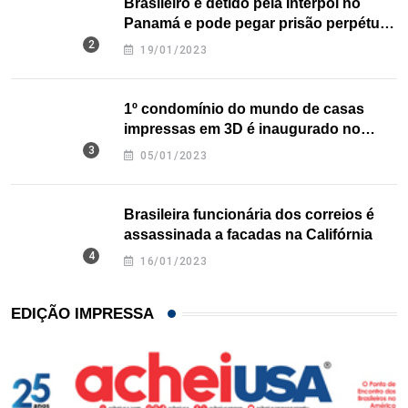
Brasileiro é detido pela Interpol no
Panamá e pode pegar prisão perpétua
nos EUA
19/01/2023
1º condomínio do mundo de casas
impressas em 3D é inaugurado no
Texas
05/01/2023
Brasileira funcionária dos correios é
assassinada a facadas na Califórnia
16/01/2023
EDIÇÃO IMPRESSA