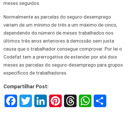
meses seguidos.
Normalmente as parcelas do seguro-desemprego
variam de um mínimo de três a um máximo de cinco,
dependendo do número de meses trabalhados nos
últimos três anos anteriores à demissão sem justa
causa que o trabalhador consegue comprovar. Por lei o
Codefat tem a prerrogativa de estender por até dois
meses as parcelas do seguro-desemprego para grupos
específicos de trabalhadores.
Compartilhar Post:
F
T
L
P
T
W
S
a
w
i
i
h
h
h
c
i
n
n
r
a
a