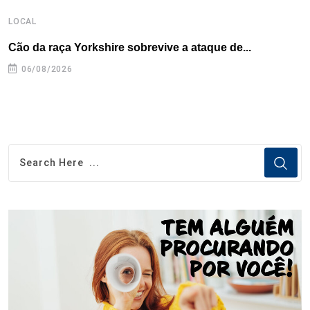
LOCAL
L
Cão da raça Yorkshire sobrevive a ataque de...
R
p
06/08/2026