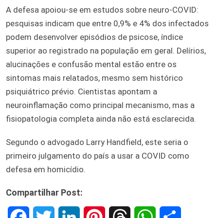
A defesa apoiou-se em estudos sobre neuro-COVID:
pesquisas indicam que entre 0,9% e 4% dos infectados
podem desenvolver episódios de psicose, índice
superior ao registrado na população em geral. Delírios,
alucinações e confusão mental estão entre os
sintomas mais relatados, mesmo sem histórico
psiquiátrico prévio. Cientistas apontam a
neuroinflamação como principal mecanismo, mas a
fisiopatologia completa ainda não está esclarecida.
Segundo o advogado Larry Handfield, este seria o
primeiro julgamento do país a usar a COVID como
defesa em homicídio.
Compartilhar Post:
F
T
L
P
T
W
S